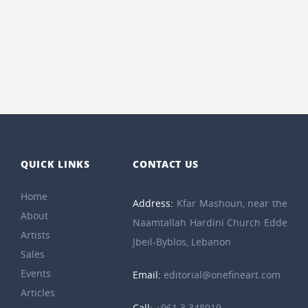
QUICK LINKS
CONTACT US
Home
Address:
Kfar Mashoun, near the
About
Naamtallah Hardini Church Edde
Artists
Jbeil-Byblos, Lebanon
Sales
Events
Email:
editorial@onefineart.com
Articles
Call:
+961 3 348919