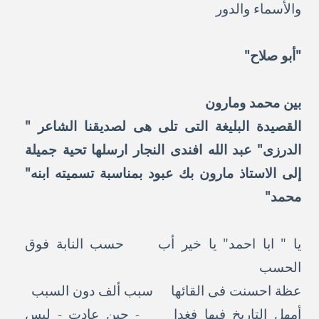
والأسماء والدور
"أبو صلاح"
بين محمد ومارون
القصيدة البليغة التى تلى هى لصديقنا الشاعر "
الدرزى" عبد الله افندى النجار ارسلها تحية جميلة
إلى الاستاذ مارون بك عبود بمناسبة تسميته ابنه"
محمد"
يا " ابا احمد" يا خير أب حسب النابة فوق
الحسب
عظة احسنت فى القائها سبب ألف دون السبب
أمهل التاريخ فيها فغدا - حين عادت - ليس