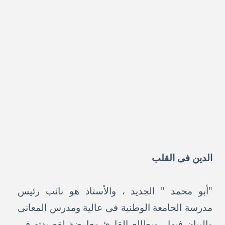
الدين فى القلب
"أبو محمد " الجديد ، والأستاذ هو نائب رئيس
مدرسة الجامعة الوطنية فى عالية ومدرس المعانى
والبيان فيها . ويطالع القارئ معارضة لقصيدته فى