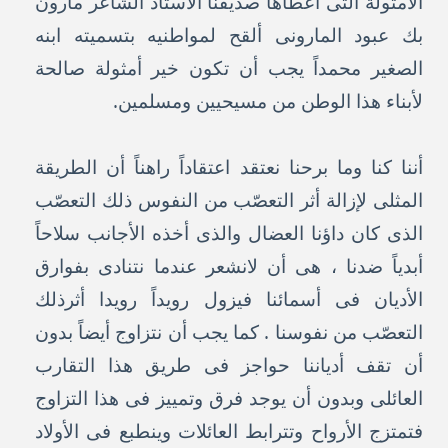
الأمثولة التى أعطاها صديقنا الاستاذ الشاعر مارون
بك عبود المارونى ألقح لمواطنيه بتسميته ابنه
الصغير محمداً يجب أن تكون خير أمثولة صالحة
لأبناء هذا الوطن من مسيحيين ومسلمين.
أننا كنا وما برحنا نعتقد اعتقاداً راهناً أن الطريقة
المثلى لإزالة أثر التعصّب من النفوس ذلك التعصّب
الذى كان داؤنا العضال والذى أخذه الأجانب سلاحاً
أبدياً ضدنا ، هى أن لانشعر عندما نتنادى بفوارق
الأديان فى أسمائنا فيزول رويداً رويدا أثرذلك
التعصّب من نفوسنا . كما يجب أن نتزاوج أيضاً بدون
أن تقف أدياننا حواجز فى طريق هذا التقارب
العائلى وبدون أن يوجد فرق وتمييز فى هذا التزاوج
فتمتزج الأرواح وتترابط العائلات وينطبع فى الأولاد