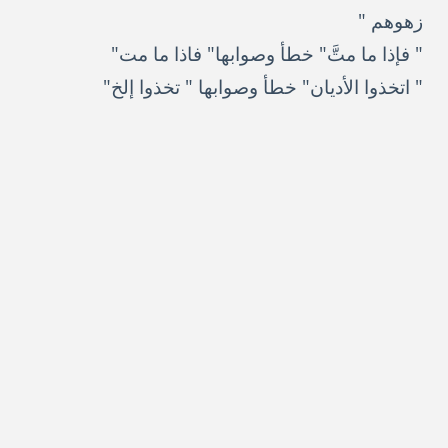
زهوهم "
" فإذا ما متَّ" خطأ وصوابها" فاذا ما مت"
" اتخذوا الأديان" خطأ وصوابها " تخذوا إلخ"