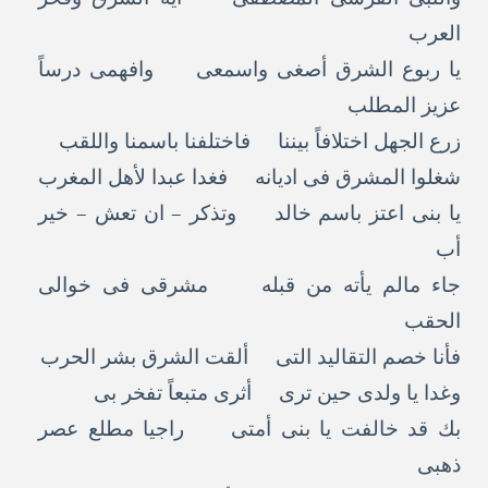
العرب
يا ربوع الشرق أصغى واسمعى وافهمى درساً
عزيز المطلب
زرع الجهل اختلافاً بيننا فاختلفنا باسمنا واللقب
شغلوا المشرق فى اديانه فغدا عبدا لأهل المغرب
يا بنى اعتز باسم خالد وتذكر – ان تعش – خير
أب
جاء مالم يأته من قبله مشرقى فى خوالى
الحقب
فأنا خصم التقاليد التى ألقت الشرق بشر الحرب
وغدا يا ولدى حين ترى أثرى متبعاً تفخر بى
بك قد خالفت يا بنى أمتى راجيا مطلع عصر
ذهبى