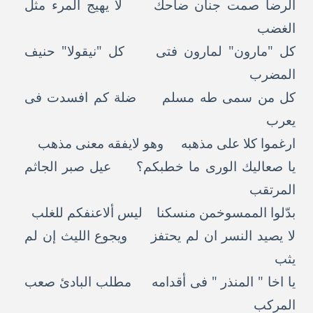
الرضا صمت جنان ضاحك لا يهيج المرء مثل
الغضب
كل "مارون" لمارون فتى كل "نيقولا" حنيف
المضرب
كل من سمى طه مسلم ضلة كم افسدت فى
يعرب
ارغموا كلا على مذهبه وهو لايفقه معنى مذهب
يا صعاليك الورى ما خطبكم؟ عيل صبر الجاثم
المرتقب
بدّلوا الممسوخمن منسكنا ليس ألاعنفكم للغلب
لا يصيد النسر ان لم يحتفز ويجوع الليث إن لم
يثب
يا اخا " المنذر " فى أقدامه مطلب البادئ صعب
المركب