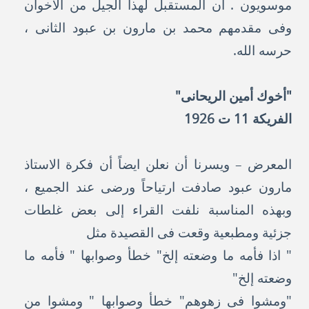
موسويون . أن المستقبل لهذا الجيل من الأخوان
وفى مقدمهم محمد بن مارون بن عبود الثانى ،
حرسه الله.
"أخوك أمين الريحانى"
الفريكة 11 ت 1926
المعرض – ويسرنا أن نعلن ايضاً أن فكرة الاستاذ
مارون عبود صادفت ارتياحاً ورضى عند الجميع ،
وبهذه المناسبة نلفت القراء إلى بعض غلطات
جزئية ومطبعية وقعت فى القصيدة مثل
" اذا فأمه ما وضعته إلخ" خطأ وصوابها " فأمه ما
وضعته إلخ"
"ومشوا فى زهوهم" خطأ وصوابها " ومشوا من