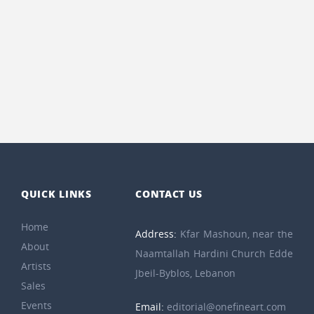
QUICK LINKS
CONTACT US
Home
Address:
Kfar Mashoun, near the
About
Naamtallah Hardini Church Edde
Artists
Jbeil-Byblos, Lebanon
Sales
Events
Email:
editorial@onefineart.com