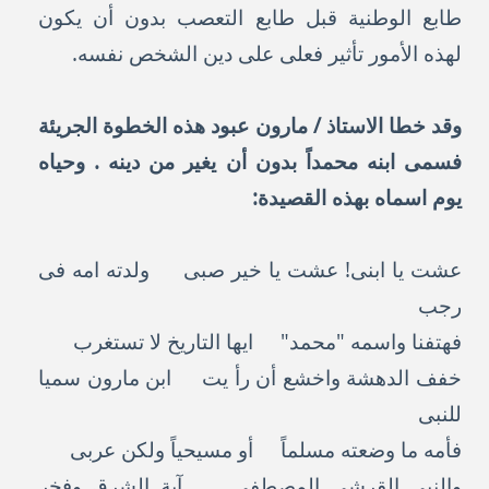
طابع الوطنية قبل طابع التعصب بدون أن يكون
لهذه الأمور تأثير فعلى على دين الشخص نفسه.
وقد خطا الاستاذ / مارون عبود هذه الخطوة الجريئة
فسمى ابنه محمداً بدون أن يغير من دينه . وحياه
يوم اسماه بهذه القصيدة:
عشت يا ابنى! عشت يا خير صبى ولدته امه فى
رجب
فهتفنا واسمه "محمد" ايها التاريخ لا تستغرب
خفف الدهشة واخشع أن رأ يت ابن مارون سميا
للنبى
فأمه ما وضعته مسلماً أو مسيحياً ولكن عربى
والنبى القرشى المصطفى آية الشرق وفخر