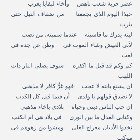
عصر حرية شعب ناهض وأخاء لبقايا يعرب
حبذا اليوم الذى يجمعنا من ضفاف النيل حتى
يثرب
ليته يدرك ما قاسيته عندما سميته، من نصب
لأبى العيش وشاء الموت فى وطن عن جده فى
لعب
كم وكم قد قيل ما اكفره سوف يصلى النار ذات
اللهب
ان يشنع بابنه لا عجب فهو غرُّ كافر لا مذهبى
لا تصدق قولهم يا ولدى أن فيما قيل كل الكذب
إن حب الناس دينى وحياة بلادى بإخاء مذهبى
وكتابى العدل ما بين الورى فى بلاد هى ام الكتب
تخذوا الأديان معراج العلى ومشوا من زهوهم فى
موكب