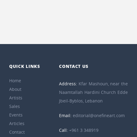
QUICK LINKS
CONTACT US
Home
Address:
Kfar Mashoun, near the
About
Naamtallah Hardini Church Edde
Artists
Jbeil-Byblos, Lebanon
Sales
Events
Email:
editorial@onefineart.com
Articles
Call:
+961 3 348919
Contact