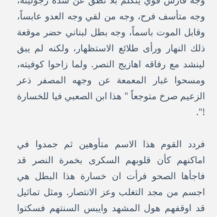
وجه فارس قوي يتكلم بلا نطق عن شدة رجوليته،
وجه متأسف فرح، وجه من لقي وجه العدو عابساً،
وقابل الموت باسماً، وجه بطل لبناني حضر موقعة
ذلك النهار ورأى طلائع الاستظهار، ولكنه لم يبق
لينشد مع رفاقه اهازيج النصر. ولما زاحوا كوفيته،
ومسحوا غبار المعمعة عن وجهه المصفر ذعر
الزعيم صرخ متوجعاً " هذا ابن الصعبي فيا للخسارة
!".
فردد القوم هذا الاسم متأوهين ثم جمدوا في
اماكنهم كأن قلوبهم السكرى بخمرة النصر قد
فاجأها الصحو فرأت ان خسارة هذا البطل هي
اجسم من مجد التغلب وعز الانتصار. ومثل تماثيل
قد اوقفهم هول المشهد وايبس السنتهم فسكتوا