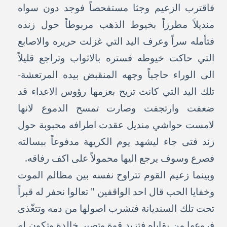
فاقترب الزعيم وجثا مستفحصاً فوجد دون سواه
منديلاً مطرزاً بخيوط الذهب مربوطاً حول زنده
فتأمله سراً وعرف اليد التي غزلت حريره والاصابع
التي حاكت خيوطه فستره بالاثواب وتراجع قليلاً
الى الوراء حاجباً وجهه المنقبض بيده المرتعشة-
تلك اليد التي كانت تزيح بعزمها رؤوس الاعداء قد
ضعفت وارتجفت وصارت تمسح الدموع لانها
لامست حواشي منديل عقدت اطرافه محبوبة حول
زند فتى جاء ليشهد يوم الكريهة مدفوعاً ببسالته
فصرع وسوف يرجع اليها محمولاً على اكف رفاقه.
وبينما زعيم القوم تتراوح نفسه بين مظالم الموت
وخفايا الحب قال احد الواقفين " تعالوا نحفر له قبراً
تحت تلك السنديانة فتشرب اصولها من دمه وتتغّذى
فروعها من بقاياه فتزيد قوة وتصير خالدة وتكون له