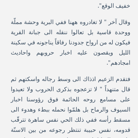
خفيف الوقع".
وقال آخر " لا تغادروه ههنا ففي البرية وحشة مملّة
ووحدة قاسية بل تعالوا ننقله الى جبانة القرية
فيكون له من ارواح جدودنا رفاقاً يناجونه في سكينة
الليل ويقصون عليه اخبار حروبهم واحاديث
امجادهم".
فتقدم الزعيم اذذاك الى وسط رجاله واسكتهم ثم
قال متنهداً " لا تزعجوه بذكرى الحروب ولا تعيدوا
على مسامع روحه الحائمة فوق رؤوسنا اخبار
السيوف والرماح بل هلمّوا نحمله ببطء وهدوء الى
مسقط رأسه ففي ذلك الحي نفس ساهرة تترقّب
قدومه، نفس حبيبة تنتظر رجوعه من بين الاسنّة