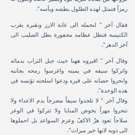
رمزاً فتمثل لهذه الطلول بطشه وبأسه".
فقال آخر " لنحمله الى غابة الارز ونقبره بقرب
الكنيسة فتظل عظامه محفورة بظل الصليب الى
آخر الدهر".
وقال آخر " اقبروه ههنا حيث جبل التراب بدمائه
واتركوا سيفه في يمينه واغرسوا رمحه بجانبه
وانحروا حصانه على قبره ودعوا اسلحته تؤنسه في
هذه الوحدة".
وقال آخر " لا تلحدوا سيفاً مضرجاً بدم الاعداء ولا
تنحروا مهراً يخوض المنايا ولا تتركوا في الوعر
سلاحاً تعود هزّ الاكفّ وعزم السواعد بل احملوها
الى ذويه لانها خير ميراث".