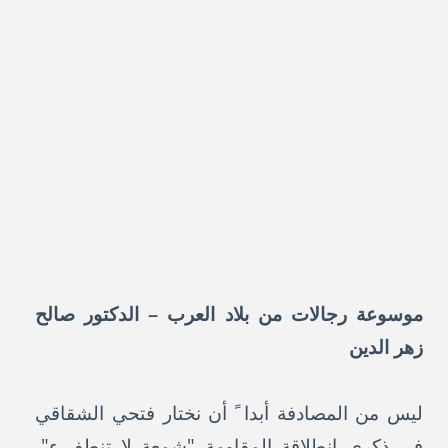
موسوعة رجالات من بلاد العرب – الدكتور صالح
زهر الدين
ليس من المصادفة أبدا ً أن نختار فتحي الشقاقي
في ذكرى انطلاقة المقاومة "شمعة لا تنطفىء"،