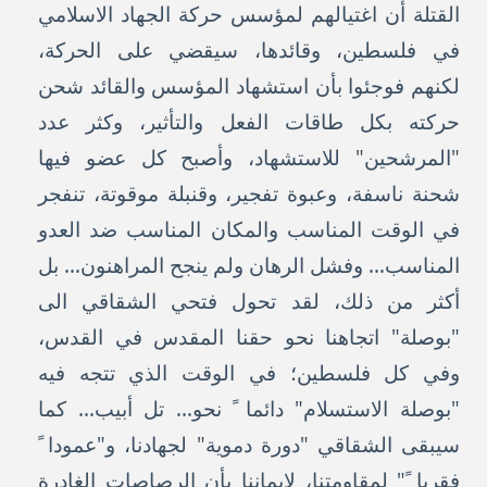
القتلة أن اغتيالهم لمؤسس حركة الجهاد الاسلامي
في فلسطين، وقائدها، سيقضي على الحركة،
لكنهم فوجئوا بأن استشهاد المؤسس والقائد شحن
حركته بكل طاقات الفعل والتأثير، وكثر عدد
"المرشحين" للاستشهاد، وأصبح كل عضو فيها
شحنة ناسفة، وعبوة تفجير، وقنبلة موقوتة، تنفجر
في الوقت المناسب والمكان المناسب ضد العدو
المناسب... وفشل الرهان ولم ينجح المراهنون... بل
أكثر من ذلك، لقد تحول فتحي الشقاقي الى
"بوصلة" اتجاهنا نحو حقنا المقدس في القدس،
وفي كل فلسطين؛ في الوقت الذي تتجه فيه
"بوصلة الاستسلام" دائما ً نحو... تل أبيب... كما
سيبقى الشقاقي "دورة دموية" لجهادنا، و"عمودا ً
فقريا ً" لمقاومتنا، لايماننا بأن الرصاصات الغادرة