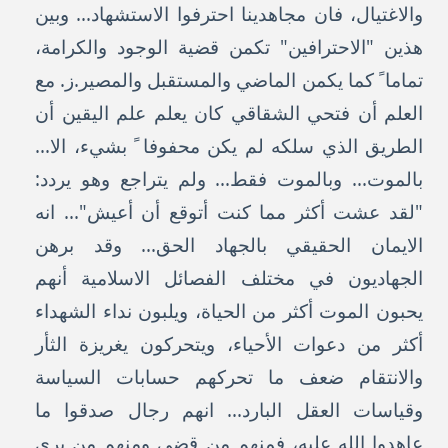
والاغتيال، فان مجاهدينا احترفوا الاستشهاد... وبين
هذين "الاحترافين" تكمن قضية الوجود والكرامة،
تماما ً كما يكمن الماضي والمستقبل والمصير.ز. مع
العلم أن فتحي الشقاقي كان يعلم علم اليقين أن
الطريق الذي سلكه لم يكن محفوفا ً بشيء، الا...
بالموت... وبالموت فقط... ولم يتراجع وهو يردد:
"لقد عشت أكثر مما كنت أتوقع أن أعيش"... انه
الايمان الحقيقي بالجهاد الحق... وقد برهن
الجهاديون في مختلف الفصائل الاسلامية أنهم
يحبون الموت أكثر من الحياة، ويلبون نداء الشهداء
أكثر من دعوات الأحياء، ويتحركون يغريزة الثأر
والانتقام ضعف ما تحركهم حسابات السياسة
وقياسات العقل البارد... انهم رجال صدقوا ما
عاهدوا الله عليه، فمنهم من قضى ومنهم من يرى