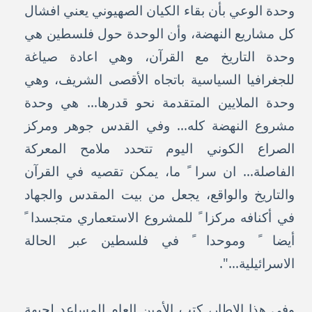
وحدة الوعي بأن بقاء الكيان الصهيوني يعني افشال
كل مشاريع النهضة، وأن الوحدة حول فلسطين هي
وحدة التاريخ مع القرآن، وهي اعادة صياغة
للجغرافيا السياسية باتجاه الأقصى الشريف، وهي
وحدة الملايين المتقدمة نحو قدرها... هي وحدة
مشروع النهضة كله... وفي القدس جوهر ومركز
الصراع الكوني اليوم تتحدد ملامح المعركة
الفاصلة... ان سرا ً ما، يمكن تقصيه في القرآن
والتاريخ والواقع، يجعل من بيت المقدس والجهاد
في أكنافه مركزا ً للمشروع الاستعماري متجسدا ً
أيضا ً وموحدا ً في فلسطين عبر الحالة
الاسرائيلية...".
وفي هذا الاطار، كتب الأمين العام المساعد لجبهة