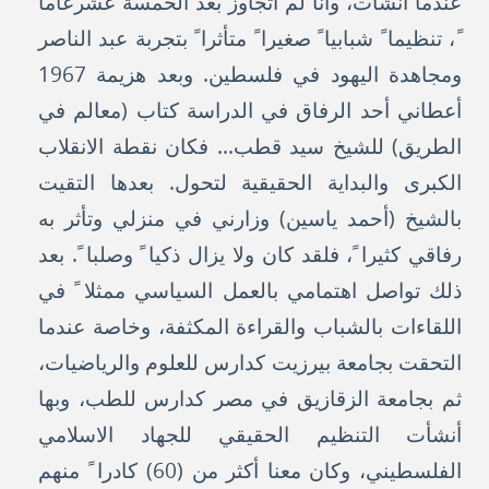
عندما أنشأت، وأنا لم أتجاوز بعد الخمسة عشرعاما
ً، تنظيما ً شبابيا ً صغيرا ً متأثرا ً بتجربة عبد الناصر
ومجاهدة اليهود في فلسطين. وبعد هزيمة 1967
أعطاني أحد الرفاق في الدراسة كتاب (معالم في
الطريق) للشيخ سيد قطب... فكان نقطة الانقلاب
الكبرى والبداية الحقيقية لتحول. بعدها التقيت
بالشيخ (أحمد ياسين) وزارني في منزلي وتأثر به
رفاقي كثيرا ً، فلقد كان ولا يزال ذكيا ً وصلبا ً. بعد
ذلك تواصل اهتمامي بالعمل السياسي ممثلا ً في
اللقاءات بالشباب والقراءة المكثفة، وخاصة عندما
التحقت بجامعة بيرزيت كدارس للعلوم والرياضيات،
ثم بجامعة الزقازيق في مصر كدارس للطب، وبها
أنشأت التنظيم الحقيقي للجهاد الاسلامي
الفلسطيني، وكان معنا أكثر من (60) كادرا ً منهم