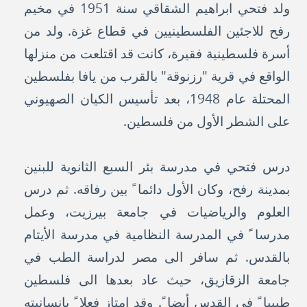
ولد فتحي ابراهيم الشقاقي سنة 1951 في مخيم
رفح للاجئين الفلسطينيين في قطاع غزة. ولد من
أسرة فلسطينية فقيرة، كانت قد اقتلعت من منزلها
الواقع في قرية "رزنوقة" بالقرب من يافا بفلسطين
المحتلة عام 1948، بعد تأسيس الكيان الصهيوني
على الشطر الأول من فلسطين.
درس فتحي في مدرسة بئر السبع الثانوية للبنين
بمدينة رفح، وكان الأول دائما ً بين رفاقه. ثم درس
العلوم والرياضيات في جامعة بيرزيت، وعمل
مدرسا ً في المدرسة النظامية في مدرسة الأيتام
بالقدس. ثم سافر الى مصر لدراسة الطب في
جامعة الزقازيق، حيث عاد بعدها الى فلسطين
طبيبا ً في القدس أيضا ً. وقد امتاز فعلا ً بانسانيته