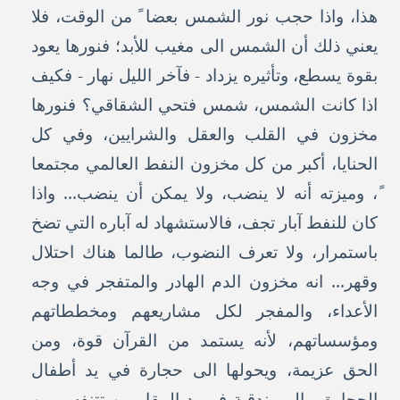
هذا، واذا حجب نور الشمس بعضا ً من الوقت، فلا
يعني ذلك أن الشمس الى مغيب للأبد؛ فنورها يعود
بقوة يسطع، وتأثيره يزداد - فآخر الليل نهار - فكيف
اذا كانت الشمس، شمس فتحي الشقاقي؟ فنورها
مخزون في القلب والعقل والشرايين، وفي كل
الحنايا، أكبر من كل مخزون النفط العالمي مجتمعا
ً، وميزته أنه لا ينضب، ولا يمكن أن ينضب... واذا
كان للنفط آبار تجف، فالاستشهاد له آباره التي تضخ
باستمرار، ولا تعرف النضوب، طالما هناك احتلال
وقهر... انه مخزون الدم الهادر والمتفجر في وجه
الأعداء، والمفجر لكل مشاريعهم ومخططاتهم
ومؤسساتهم، لأنه يستمد من القرآن قوة، ومن
الحق عزيمة، ويحولها الى حجارة في يد أطفال
الحجارة، والى بندقية في يد المقاومين تتنفس من