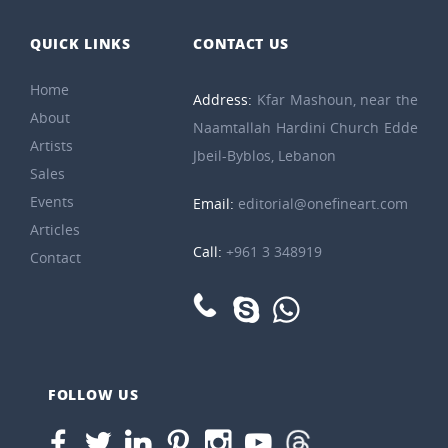
QUICK LINKS
CONTACT US
Home
Address:
Kfar Mashoun, near the
About
Naamtallah Hardini Church Edde
Artists
Jbeil-Byblos, Lebanon
Sales
Events
Email:
editorial@onefineart.com
Articles
Call:
+961 3 348919
Contact
FOLLOW US