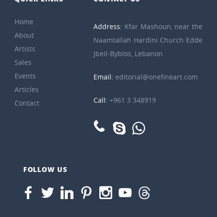
Home
Address:
Kfar Mashoun, near the
About
Naamtallah Hardini Church Edde
Artists
Jbeil-Byblos, Lebanon
Sales
Events
Email:
editorial@onefineart.com
Articles
Call:
+961 3 348919
Contact
FOLLOW US