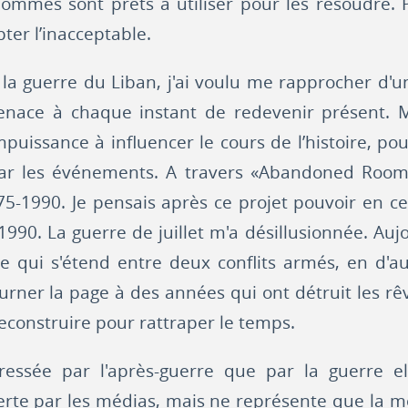
hommes sont prêts à utiliser pour les résoudre. 
pter l’inacceptable.
a guerre du Liban, j'ai voulu me rapprocher d'un
enace à chaque instant de redevenir présent.
puissance à influencer le cours de l’histoire, pou
r les événements. A travers «Abandoned Rooms»
5-1990. Je pensais après ce projet pouvoir en c
990. La guerre de juillet m'a désillusionnée. Aujo
 qui s'étend entre deux conflits armés, en d'a
rner la page à des années qui ont détruit les rêve
econstruire pour rattraper le temps.
éressée par l'après-guerre que par la guerre 
te par les médias, mais ne représente que la moiti