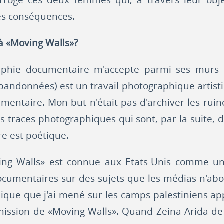
errogé ces deux femmes qui, à travers leur objec
ses conséquences.
 à «Moving Walls»?
aphie documentaire m'accepte parmi ses murs 
ndonnées) est un travail photographique artisti
ntaire. Mon but n'était pas d'archiver les ruines
 des traces photographiques qui sont, par la suite
re est poétique.
ving Walls» est connue aux Etats-Unis comme u
cumentaires sur des sujets que les médias n'ab
que que j'ai mené sur les camps palestiniens app
a mission de «Moving Walls». Quand Zeina Arida d