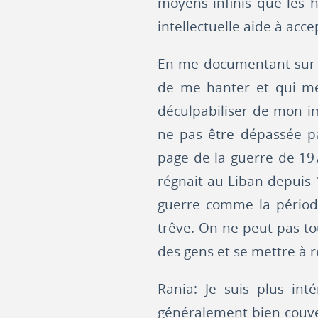
moyens infinis que les 
intellectuelle aide à acce
En me documentant sur l
de me hanter et qui m
déculpabiliser de mon im
ne pas être dépassée pa
page de la guerre de 197
régnait au Liban depuis 1
guerre comme la période
trêve. On ne peut pas tou
des gens et se mettre à r
Rania: Je suis plus int
généralement bien couver