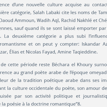
luence d’une nouvelle culture acquise au contac
ère catégorie, Salah Labaki cite les noms de Tam
 Daoud Ammoun, Wadih Aql, Rachid Nakhlé et Chébl
iennes, sauf quand ils se sont laissé emporter par
. La deuxième catégorie a plus subi l’influenc
romantisme et on peut y compter: Iskandar Az
Azar, Élias et Nicolas Fayad, Amine Taqieddine.
de cette période reste Béchara el Khoury surnom
éférence au grand poète arabe de l’époque omeyad
lleur de la tradition poétique arabe dans ses im
ant la culture occidentale du poète, son amour de
guisée par son activité politique et journalisti
 la poésie à la doctrine romantique”8.