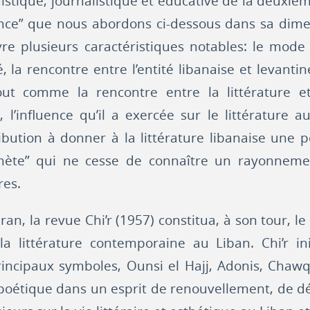
nguistique, journalistique et éducative de la deuxiè
ce” que nous abordons ci-dessous dans sa dimens
e plusieurs caractéristiques notables: le mode
, la rencontre entre l’entité libanaise et levanti
tout comme la rencontre entre la littérature et
e, l’influence qu’il a exercée sur le littérature
ibution à donner à la littérature libanaise une p
phète” qui ne cesse de connaître un rayonnem
res.
an, la revue Chi’r (1957) constitua, à son tour, l
la littérature contemporaine au Liban. Chi’r in
rincipaux symboles, Ounsi el Hajj, Adonis, Chawq
poétique dans un esprit de renouvellement, de d