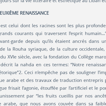
ujours sur la vie littéraire et esthétique au Liban
 DEUXIÈME RENAISSANCE
e est celui dont les racines sont les plus profonde
rands courants qui traversent l’esprit humain…”
avant-garde depuis qu’ils étaient ancrés dans 
de la Rouha syriaque, de la culture occidentale
n du XVIe siècle, avec la fondation du Collège ma
écrit la nahda en ces termes: “Notre renaissanc
rhétorique”2. Ceci n’empêche pas de souligner l
ue arabe et des travaux de traduction entrepris pa
 frisait l’agonie, étouffée par l’artificiel et l
unissement par “les fruits cueillis par nos anc
ue arabe, que nous avons couvée dans sa faib