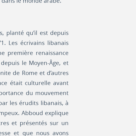
 et dans le monde arabe.
s, planté qu’il est depuis
1. Les écrivains libanais
une première renaissance
, depuis le Moyen-Âge, et
ronite de Rome et d’autres
e était culturelle avant
’importance du mouvement
r les érudits libanais, à
e pompeux. Abboud explique
êtres et présentés sur un
lesse et que nous avons