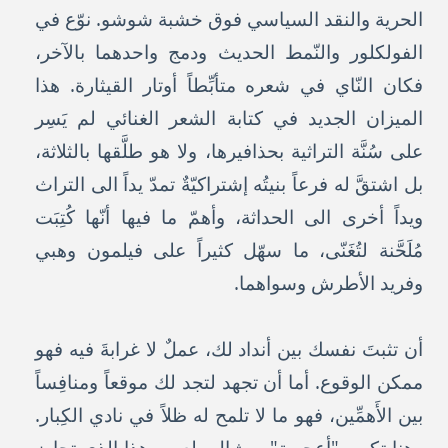
الحرية والنقد السياسي فوق خشبة شوشو. نوّع في
الفولكلور والنّمط الحديث ودمج واحدهما بالآخر،
فكان النّاي في شعره متأبِّطاً أوتار القيثارة. هذا
الميزان الجديد في كتابة الشعر الغنائي لم يَسِر
على سُنَّة التراثية بحذافيرها، ولا هو طلَّقها بالثلاثة،
بل اشتقَّ له فرعاً بنيتُه إشتراكيّةٌ تمدّ يداً الى التراث
ويداً أخرى الى الحداثة، وأهمّ ما فيها أنّها كُتِبَت
مُلَحَّنة لتُغَنّى، ما سهّل كثيراً على فيلمون وهبي
وفريد الأطرش وسواهما.
أن تثبتَ نفسك بين أنداد لك، عملٌ لا غرابةَ فيه فهو
ممكن الوقوع. أما أن تجهد لتجد لك موقعاً ومنافِساً
بين الأَهمِّين، فهو ما لا تلمح له ظلاً في نادي الكِبار.