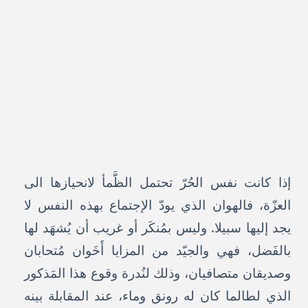
إذا كانت نفس الحُرّ تحتمل الظَّمأ لانحيازها الى
العزّة، فالهوان الذي يودّ الإجتماع بهذه النفس لا
يجد إليها سبيلا. وليس بمُنكَر أو غريب أن يُشهَد لها
بالفَضل، فهي والجيّد من المزايا أَخَوان مُتحابان
وصديقان متصافيان، وذلك لنُدرة وقوع هذا المَذكور
الذي لطالما كان له رونق وماء، عند المقابلة بينه