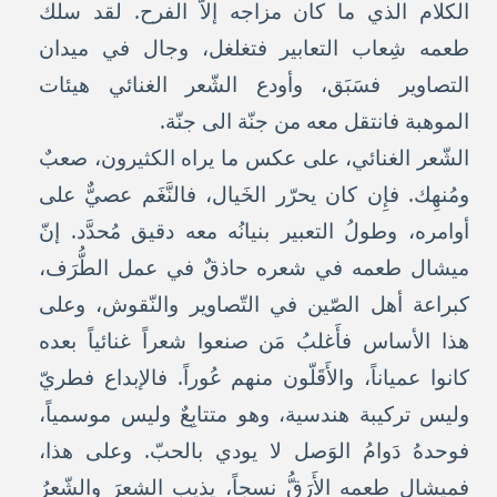
الكلام الذي ما كان مزاجه إلاّ الفرح. لقد سلك
طعمه شِعاب التعابير فتغلغل، وجال في ميدان
التصاوير فسَبَق، وأودع الشّعر الغنائي هيئات
الموهبة فانتقل معه من جنّة الى جنّة.
الشّعر الغنائي، على عكس ما يراه الكثيرون، صعبٌ
ومُنهِك. فإِن كان يحرّر الخَيال، فالنَّغَم عصيٌّ على
أوامره، وطولُ التعبير بنيانُه معه دقيق مُحدَّد. إنّ
ميشال طعمه في شعره حاذقٌ في عمل الطُّرَف،
كبراعة أهل الصّين في التّصاوير والنّقوش، وعلى
هذا الأساس فأَغلبُ مَن صنعوا شعراً غنائياً بعده
كانوا عمياناً، والأَقَلّون منهم عُوراً. فالإبداع فطريّ
وليس تركيبة هندسية، وهو متتابِعٌ وليس موسمياً،
فوحدهُ دَوامُ الوَصل لا يودي بالحبّ. وعلى هذا،
فميشال طعمه الأَرَقُّ نسجاً، يذيب الشعرَ والشّعرُ