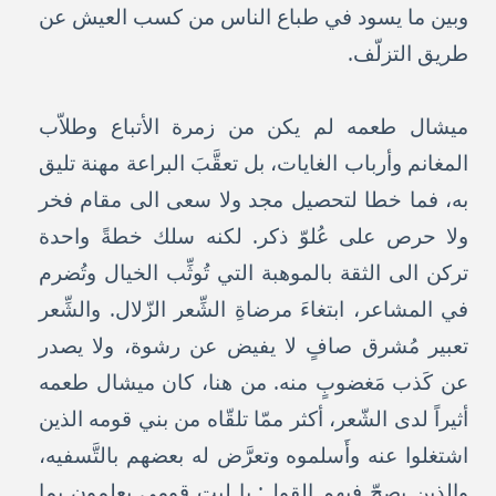
وبين ما يسود في طباع الناس من كسب العيش عن
طريق التزلّف.
ميشال طعمه لم يكن من زمرة الأتباع وطلاّب
المغانم وأرباب الغايات، بل تعقَّبَ البراعة مهنة تليق
به، فما خطا لتحصيل مجد ولا سعى الى مقام فخر
ولا حرص على عُلوّ ذكر. لكنه سلك خطةً واحدة
تركن الى الثقة بالموهبة التي تُوثِّب الخيال وتُضرم
في المشاعر، ابتغاءَ مرضاةِ الشِّعر الزّلال. والشِّعر
تعبير مُشرق صافٍ لا يفيض عن رشوة، ولا يصدر
عن كَذب مَغضوبٍ منه. من هنا، كان ميشال طعمه
أثيراً لدى الشّعر، أكثر ممّا تلقّاه من بني قومه الذين
اشتغلوا عنه وأَسلموه وتعرَّض له بعضهم بالتَّسفيه،
والذين يصحّ فيهم القول: يا ليت قومي يعلمون بما