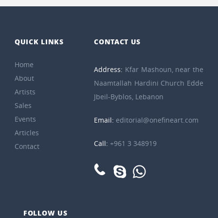
QUICK LINKS
CONTACT US
Home
Address:
Kfar Mashoun, near the
About
Naamtallah Hardini Church Edde
Artists
Jbeil-Byblos, Lebanon
Sales
Events
Email:
editorial@onefineart.com
Articles
Call:
+961 3 348919
Contact
FOLLOW US