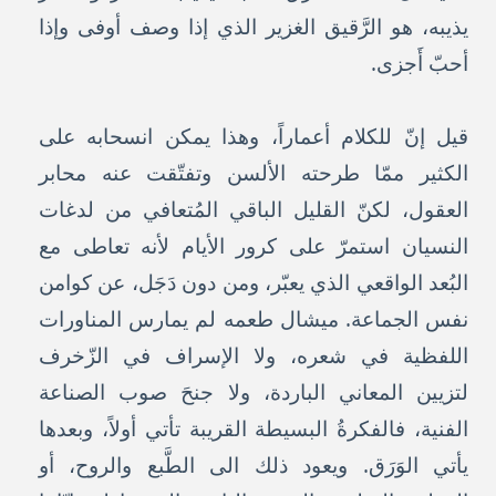
يذيبه، هو الرَّقيق الغزير الذي إذا وصف أوفى وإذا
أحبّ أَجزى.
قيل إنّ للكلام أعماراً، وهذا يمكن انسحابه على
الكثير ممّا طرحته الألسن وتفتّقت عنه محابر
العقول، لكنّ القليل الباقي المُتعافي من لدغات
النسيان استمرّ على كرور الأيام لأنه تعاطى مع
البُعد الواقعي الذي يعبّر، ومن دون دَجَل، عن كوامن
نفس الجماعة. ميشال طعمه لم يمارس المناورات
اللفظية في شعره، ولا الإسراف في الزّخرف
لتزيين المعاني الباردة، ولا جنحَ صوب الصناعة
الفنية، فالفكرةُ البسيطة القريبة تأتي أولاً، وبعدها
يأتي الوَرَق. ويعود ذلك الى الطَّبع والروح، أو