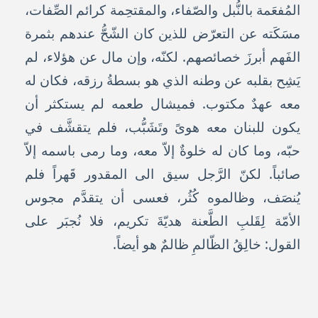
المُفعَمة بالنُّبل والصّفاء، والمقتحِمة كرائم الصِّفات،
مسَكَته عن التعرّض للذين كان الشّحُّ عندهم بثمرة
الفَهم أبرزَ خصائصهم. لكنّه، وإن مال عن هؤلاء، لم
يَشِح بقلبه عن وطنه الذي هو بسطةُ رزقه، فكان له
معه عهدٌ مكتوب. فميشال طعمه لم يستكثر أن
يكون للبنان معه هوىً وتَشَبُّب، فلم يتقشَّف في
حبّه، وما كان له خلوةٌ إلاّ معه، وما رمى باسمه إلاّ
صائباً. لكنّ الرَّجل سيق الى المقدور قَهراً فلم
يُنصَف، وظالموه كُثُر، فعسى أن يتقدَّم مجوس
الأمّة لِقَلبِ الطَّعنة هديّةَ تكريم، فلا نُجبَر على
القول: خالِقُ الظّالمِ ظالمٌ هو أيضاً.