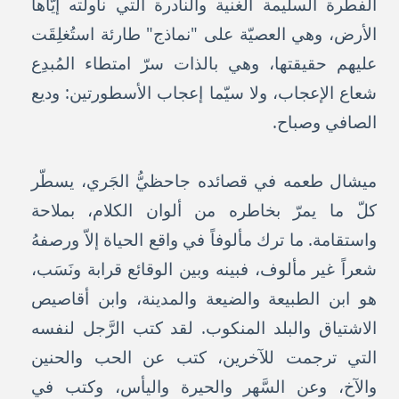
الفطرة السليمة الغنية والنادرة التي ناولته إيّاها
الأرض، وهي العصيّة على "نماذج" طارئة استُغلِقَت
عليهم حقيقتها، وهي بالذات سرّ امتطاء المُبدِع
شعاع الإعجاب، ولا سيّما إعجاب الأسطورتين: وديع
الصافي وصباح.
ميشال طعمه في قصائده جاحظيُّ الجَري، يسطّر
كلّ ما يمرّ بخاطره من ألوان الكلام، بملاحة
واستقامة. ما ترك مألوفاً في واقع الحياة إلاّ ورصفهُ
شعراً غير مألوف، فبينه وبين الوقائع قرابة ونَسَب،
هو ابن الطبيعة والضيعة والمدينة، وابن أقاصيص
الاشتياق والبلد المنكوب. لقد كتب الرَّجل لنفسه
التي ترجمت للآخرين، كتب عن الحب والحنين
والآخ، وعن السَّهر والحيرة واليأس، وكتب في