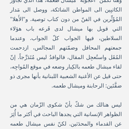
وهنا تكمن "أعجوبة" ميشال طعمه، هذا الذي تجاوز
الكاتبِين الى المواطن الشائكة، ووصل الى مَدار
المُؤَثِّرين في الفنّ من دون كتاب توصية. و"الأَهلا"
التي قوبل بها ميشال لدى قَرعه باب هؤلاء
السلاطين، فيها الجواب كلّ الجواب. وعندما
جمعتهم المحافل وضمّتهم المجالس، ازدحمت
المُقَل واستُعجِل المقال، فالوافدُ ليس مُتَدَرِّجاً. إنّ
لقاء ميشال طعمه بالكِبار وضعه في موقع المُواجِه،
حتى قيل عن الأغنية الشعبية اللبنانية بأنها مجرى ذو
ضفَّتَين: الرحابنة وميشال طعمه.
ليس هنالك من شكّ بأنّ شكوى الزّمان هي من
الظواهر الإنسانية التي يجدها الباحث في أكثر ما أُثِرَ
عن القدماء والمحدَثين. لكنّ نفس ميشال طعمه