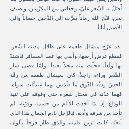
أَقبَلَ به الشّعر عليّ، وجعلني من المكَرَّمين. ونضيف
نحن: قَبَّح الله زماناً يقرِّب الى الدَّخيل حصاناً والى
الأصيل أتاناً.
لقد عرَّج ميشال طعمه على ظلال مدينة الشّعر،
فقطع عرض أرضها، وألقى بها عصا المسافر فاشتدّ
بها وَلَعاً، فحلَّت منه محلاّ بعيداً، ولمّا قضى سار
الشّعر وراءه راجِلاً. كان لميشال طعمه من رقّة
الحسّ ودقّة الذَّوق ما طَمَس بهما عِنديَّات سواه،
فهما عدَّته في مختار شعره حتى وقوفه على ثنية
الوداع، إذ لمّا أخذت الأيام من جسمه وقوّته، لم
تأخذ من ظرفه وأدبه. فالرّجل نادمَ الجَمال هذا الذي
لُثغتُه كانت تزين قلمه، والذي طار فرحاً بألوان