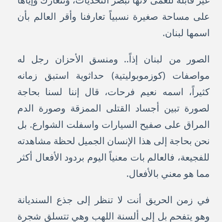
غير قابلة للعمى لأنها تبصر التحديات، وتتعارك وإياها
على مساحة صغيرة نسبياً تعارفنا وأقر العالم بأن
اسمها لبنان.
الصور من لبنان إذاً.. ومنسق الأحزان رجل له
مواصفات (كوزموبوليتية) حداثوية استبق زمانه
كثيراً، اسمه نعيم فرحات، قال إننا لسنا بحاجة
لصورة تبين أجساد القتلى الممزقة وصورة الدم
المراق على صفيح السيارات واسفلت الشوارع. بل
نحن بحاجة إلى هذا الإنسان الجميل لحظة مشاهدته
للفجيعة، فالعالم بات معنياً اليوم بردود الأفعال أكثر
مما هو معني بالأفعال.
في زمن الحريق أنت لا تنظر إلى جذع السنديانة
وهو يتفحم بل إلى ألسنة اللهب وهي تتسلق شجرة