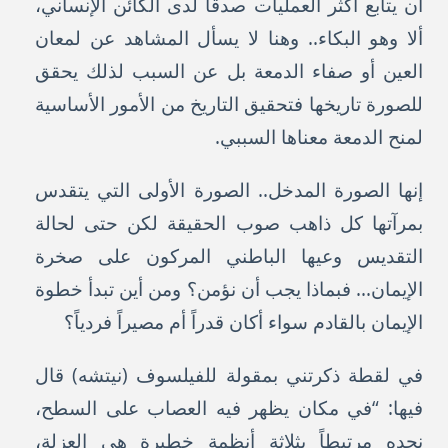
أن يتابع أكثر العمليات صدقاً لدى الكائن الإنساني،
ألا وهو البكاء.. وهنا لا يسأل المشاهد عن لمعان
العين أو صفاء الدمعة بل عن السبب لذلك يحقق
للصورة تاريخها فتحقيق التاريخ من الأمور الأساسية
لمنح الدمعة معناها السببي.
إنها الصورة المدخل.. الصورة الأولى التي يتقدس
بمرآتها كل ذاهب صوب الحقيقة لكن حتى لحالة
التقديس وعيها الباطني المركون على صخرة
الإيمان... فبماذا يجب أن نؤمن؟ ومن أين تبدأ خطوة
الإيمان بالقادم سواء أكان قدراً أم مصيراً فردياً؟
في لقطة ذكرتني بمقولة للفيلسوف (نيتشه) قال
فيها: “في مكان يظهر فيه العصاب على السطح،
نجده مرتبطاً بثلاثة أنظمة خطيرة هي العزلة،