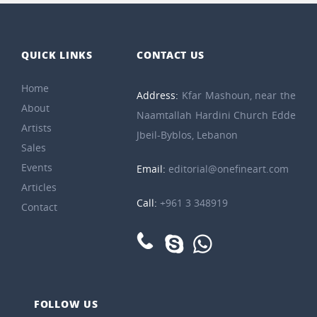
QUICK LINKS
CONTACT US
Home
Address:
Kfar Mashoun, near the
About
Naamtallah Hardini Church Edde
Artists
Jbeil-Byblos, Lebanon
Sales
Events
Email:
editorial@onefineart.com
Articles
Call:
+961 3 348919
Contact
FOLLOW US