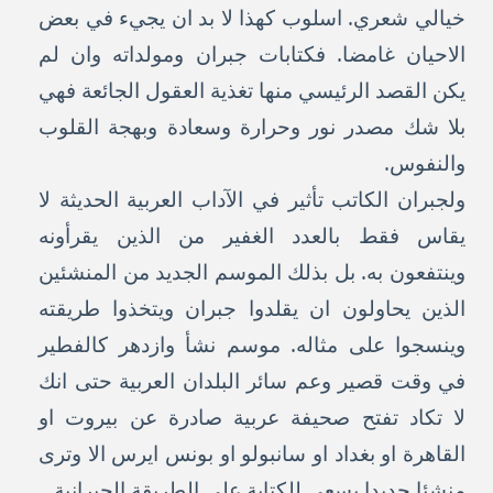
خيالي شعري. اسلوب كهذا لا بد ان يجيء في بعض
الاحيان غامضا. فكتابات جبران ومولداته وان لم
يكن القصد الرئيسي منها تغذية العقول الجائعة فهي
بلا شك مصدر نور وحرارة وسعادة وبهجة القلوب
والنفوس.
ولجبران الكاتب تأثير في الآداب العربية الحديثة لا
يقاس فقط بالعدد الغفير من الذين يقرأونه
وينتفعون به. بل بذلك الموسم الجديد من المنشئين
الذين يحاولون ان يقلدوا جبران ويتخذوا طريقته
وينسجوا على مثاله. موسم نشأ وازدهر كالفطير
في وقت قصير وعم سائر البلدان العربية حتى انك
لا تكاد تفتح صحيفة عربية صادرة عن بيروت او
القاهرة او بغداد او سانبولو او بونس ايرس الا وترى
منشئا جديدا يسعى للكتابة على الطريقة الجبرانية.