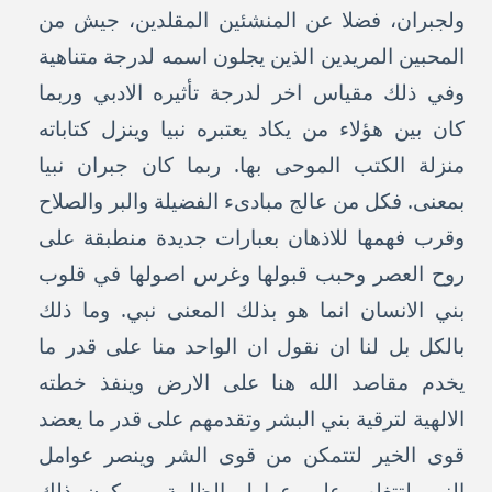
ولجبران، فضلا عن المنشئين المقلدين، جيش من
المحبين المريدين الذين يجلون اسمه لدرجة متناهية
وفي ذلك مقياس اخر لدرجة تأثيره الادبي وربما
كان بين هؤلاء من يكاد يعتبره نبيا وينزل كتاباته
منزلة الكتب الموحى بها. ربما كان جبران نبيا
بمعنى. فكل من عالج مبادىء الفضيلة والبر والصلاح
وقرب فهمها للاذهان بعبارات جديدة منطبقة على
روح العصر وحبب قبولها وغرس اصولها في قلوب
بني الانسان انما هو بذلك المعنى نبي. وما ذلك
بالكل بل لنا ان نقول ان الواحد منا على قدر ما
يخدم مقاصد الله هنا على الارض وينفذ خطته
الالهية لترقية بني البشر وتقدمهم على قدر ما يعضد
قوى الخير لتتمكن من قوى الشر وينصر عوامل
النور لتتغلب على عوامل الظلمة – يكون ذلك