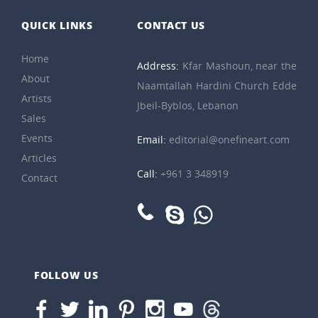
QUICK LINKS
CONTACT US
Home
Address:
Kfar Mashoun, near the
About
Naamtallah Hardini Church Edde
Artists
Jbeil-Byblos, Lebanon
Sales
Events
Email:
editorial@onefineart.com
Articles
Call:
+961 3 348919
Contact
FOLLOW US