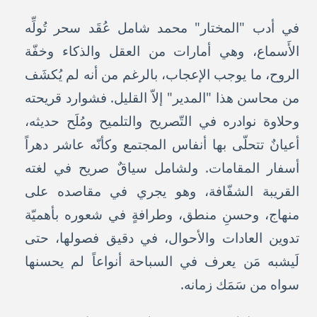
في أدب "المختار" محمد شامل عُقَد سحر تُولِّه
الأَسماع، وهي أمارات من العقل والذكاء وخفّة
الروح، ما يوجب الإعجاب، بالرغم من أنه لم يُكشَف
من محاسن هذا "المدير" إلاّ القليل. فشوارد قريحته
وحلاوة نوادره في التّصريح والتلميح ومُلَح حديثه،
أعيانٌ تتحلّى بها أنفاس المجتمع وكأنّه عاشر دهراً
أسفار المقامات. ولشامل سياقٌ صريح في لغته
القريبة الشفّافة، وهو يجري في مقاصده على
منهاج، وحسنِ منطق، وطرافةٍ في شعوره بأهميّة
تدوين العادات والأحوال، في دقيق فصولها، حتى
لَيشبه مَن يعرف في السباحة أنواعاً لم يحسنها
سواه من سَمَك زمانه.