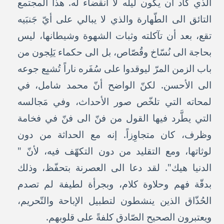
الذي كاد أن يكون ليلُه لا انقضاء له. هذا المجتمع
التائق الى الطّهارة والذي لا يبالي على أيّ جَنبَيه
تقع، بعد أن تآكلته وثبات الشهوة وشيطانها، ليس
بحاجة الى نُسّاخ وقُصّاص، بل الى حكماء يَلِجون من
باب الزمن المرّ ليوقدوا على سُفَره ناراً تُشبِع جوعه
الى الأحسن. لكنّ الواضح أنّ محمد شامل، في
لمحاته التي تلخّص صور الأحداث، وفي مَجالسه
التي يطَّرد فيها القول من فنّ الى فنّ في فخامة
وظرف، كان متجاوِزاً. إنه مع الحداثة من دون
لوثاتها، ومع التقليد من دون التكهّف فيه، لأنّ "
الدنيا هيك". لقد دعا الى العصرنة بتحفّظ، وذلك
بدقّة فهم وحلاوة كلام، وبجرأة لطيفة لم تصدم
الحُذّاق الذين ينشطون لتطبيل الإباحة والتّحريم،
ويعتبرون الصحيح الصّادق كلفةً على قلوبهم.