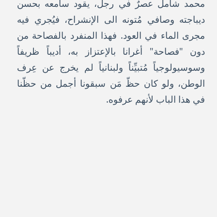
محمد شامل عصرٌ في رجل، يقود سامعه بحسن
ديباجته وصافي مُتونه الى الإنشراح، فيُجري فيه
مجرى الماء في العود. فهذا المنفرد بالفصاحة من
دون "فصاحة" أغرانا بالإعتزاز به، أديباً ظريفاً
وسوسيولوجياً مُتبيِّناً ولبنانياً لم يخرج عن عِرف
الوطن، ولو كان حظّ مَن سبقونا أجمل من حظّنا
في هذا الباب لأنهم عرفوه.