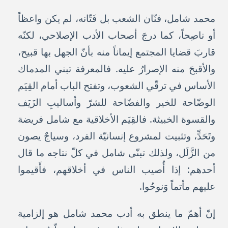
محمد شامل، فنّان الشعب بل فَتّانه، لم يكن واعظاً
أو ناصِحاً، كما درجَ أصحاب الأدب الإصلاحي، لكنّه
قاربَ قضايا المجتمع إيماناً منه بأنّ الجهل بها قبيح،
والأقبحَ منه الإصرارُ عليه. فالمعرفة تبني المدماك
الأساس في ترقّي الشعوب، وتفتح الباب أمام القِيَم
الوضّاحة للخير والفضّاحة للشرّ وأساليبِ الزَيَف
والقسوة الخبيثة. فالقِيَم الأخلاقية مع شامل فريضة
وتَحَدٍّ، وتثبيت لمشروع إنسانيّة الفرد، وسياجٌ يصون
من الزَّلَل، ولذلك تبنّى شامل في كلّ نتاجه ما قال
أحدهم: إذا أُصيب الناس في أخلاقهم، فأَقيموا
عليهم مأتماً وَنوحُوا.
إنّ أهمّ ما ينطق به أدب محمد شامل هو إلزامية