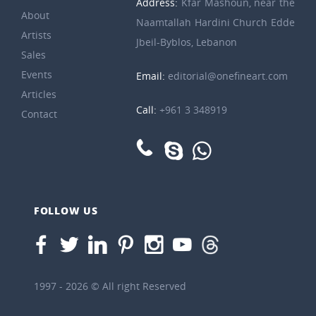
Address:
Kfar Mashoun, near the
About
Naamtallah Hardini Church Edde
Artists
Jbeil-Byblos, Lebanon
Sales
Events
Email:
editorial@onefineart.com
Articles
Call:
+961 3 348919
Contact
FOLLOW US
1997 - 2026 © All right Reserved