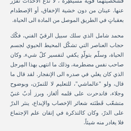
فشخصيّتهما قويّة مسيطِرة ، لا تدع الأحداث تقرّر
عنها. عينان من دون خشية الإخفاق، أو الإصطدام
بعقباتٍ في الطريق الموصل من المادة الى الحياة.
محمد شامل الذي سلك سبيل الرقيّ الفني، فكّك
حجاب العناصر التي تشكّل المحيط الحيوي لجسم
الحياة، وسلّم بتولّدٍ يكفي لتفسير كلّ شيء. وكان
صاحب نفس مضطرمة، وذلك ما انتهى بهذا المِرجل
الذي كان يغلي في صدره الى الإنفجار. لقد قال ما
قال، ولو "عالماشي"، للتعليم لا للتمرّن، وبوضوح
وجلاء، فاندحرت على قلمه ألغاز، وبرز أدبٌ غنيّ
متشعّب قَطنَته شعائر الإخصاب والإبداع، ينثر الدرّ
على الدرّ، وكان كالتذكرة في إتقان علم الإجتماع
فلا يغادر منه شيئاً.