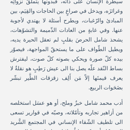
سيطرة الإنسان على ذاته، فبدونها يتملّقُ نزواتِه
وغرائزَه، ويدخل في صراعٍ بين الحاجات والقِيَم، بين
المبادئ والرّغبات، ويطرح أسئلة لا يهتدي لأجوبة
عنها. وفي غابةٍ من العادات الذّميمة والتشوّهات،
يشحذ شامل الحرصَ بقلبٍ لم تعقل الحيرة يديه،
ويطيل الطّواف على ما يستحقّ المواجهة، فيصوّر
بيده كلّ صورة ويحكي بصوته كلّ صوت، ليفترش
بساط النّقد علّه يصل بنا الى عيش رَطِبٍ هو نقلةٌ لا
يعرف قيمتَها إلاّ مَن أَلِف زقزقات الطَّير تبشّر
بضَحَوات الربيع.
أدب محمد شامل خبزٌ وملح، أو هو عسَل استخلصه
من أزاهير تجاربه وتأمّلاته، وصبّه في قوارير تسعى
الى تلطيف الشّقاء الإنساني في المجتمع الشَّريد