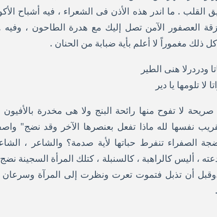
 القلب . ما اندر هذه الأذن فى الشعراء ، فيه أشباح الأك
زقة العصفور الآمن تصل إليك مع هدرة الطاحون ، وفيه .
كل ذلك مغموراً لا أعلم بأية ضبابة من الحنان .
ا ودردرلا هنى الطير
لا تلومها يا دير
يحة لا تفوح منها رائحة البنج ولا هى مخدرة بالأفيون ، ف
تقريب نفسها لله ماذا تفعل بعنصرها الآخر وقد نضج" واص
ضجة الصفراء تنفرط حباتها لأية صدمة؟ والشاعر ، الش
عته ، أليس كالراهبة ، كالسنبلة ، كتلك المرأة السجينة نض
وقبل أن تذبل فتموت تعرت ونظرت إلى المرآة وسرعان 