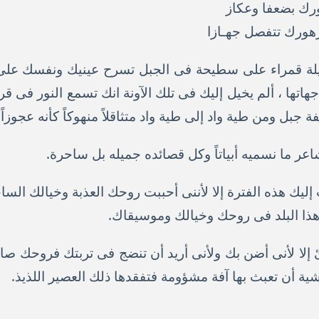
ورك بضعفا وعكاز
ورك تتفصل جهـازا
لة قمراء على سطيحة فى الجبل تسرح عينيك ونفسك على ل
جهاتها ، ألم يخيل إليك فى تلك الآونة انك تسمع النور فى 
بل ومن طية واد إلى طية واد متثاقلاً منهوكاً كأنه عجوزاً
اعر ما نسميه أبياتاً وكل قصائده جميله بل ساحرة.
إليك هذه الفترة إلا لأننى أحببت روحك العذبة وخيالك الس
ا البلد فى روحك وخيالك وموسيقاك.
 إلا لأنى أضن بك ولأنى أريد أن تنضج فى تربتك فروحك صاد
شية أن تعبث بها آفة مشؤومة فتفقدها ذلك العصير اللذيذ.