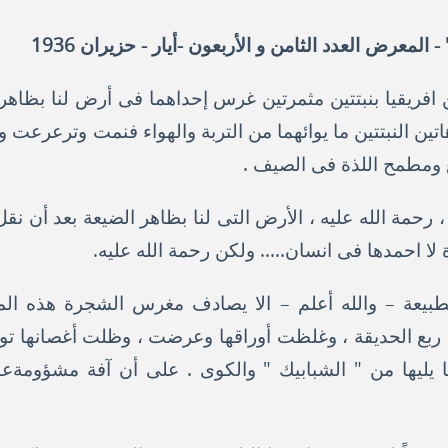
لمعرض العدد الثامن و الأربعون -أيار - حزيران 1936
افريقيا بنبتتين مثمرتين غرس إحداهما فى أرض لنا بظاهر
ن النبتتين ما يوائهما من التربة والهواء فنمت وترعرعت 
يع ومطمح اللذة فى الصيف .
رحمة الله عليه ، الأرض التى لنا بظاهر الضيعة بعد أن نق
لا احمدها فى انسان..... ولكن رحمة الله عليه.
طبيعة – والله أعلم – الا يصادف مغرس الشجرة هذه الم
بع الحديقة ، وغلظت أوراقها وعرضت ، وظلت أغصانها تو
ليها من " الشبابيك " والكوى . على أن آفة مشؤومةعاث