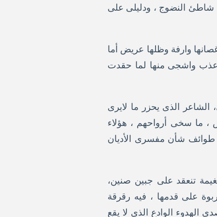
ى شاطئ النضوج ، ودليلى على
غصانها وارفة وظلها عريض أما
 أعذب واشجى منها لما حقدت
 الشاعر الذى يحزر ما لايرى
س ، ما سخى أرواحهم ، هؤلاء
ى طوائف شأن مفسرى الأديان
لغيمة تنعقد على جبين صنين،
بوة على قدمها ، فيه رقرقة
ى الهدوء الوادع الذى لا يقع