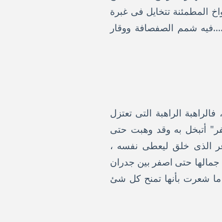
واخ المطمئنة تتخايل فى غبرة
...فيه شمم الصفصافة ووقار
الراهبة الراهبة التى تعتزل
فر" أتبخل به وقد وهبت حتى
اعر الذى خلق ليعطى نفسه ،
ج جمالها حتى اصفر بين جدران
ما شعرت بأنها تمنح كل شئ