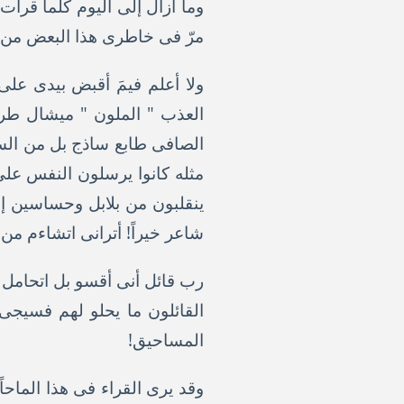
وما أزال إلى اليوم كلما قرأ
مرّ فى خاطرى هذا البعض من 
ولا أعلم فيمَ أقبض بيدى ع
العذب " الملون " ميشال طراد
الصافى طابع ساذج بل من السذ
مثله كانوا يرسلون النفس على
ينقلبون من بلابل وحساسين إ
شاعر خيراً! أترانى اتشاءم من 
رب قائل أنى أقسو بل اتحامل ع
القائلون ما يحلو لهم فسيجىء
المساحيق!
وقد يرى القراء فى هذا الماحاً