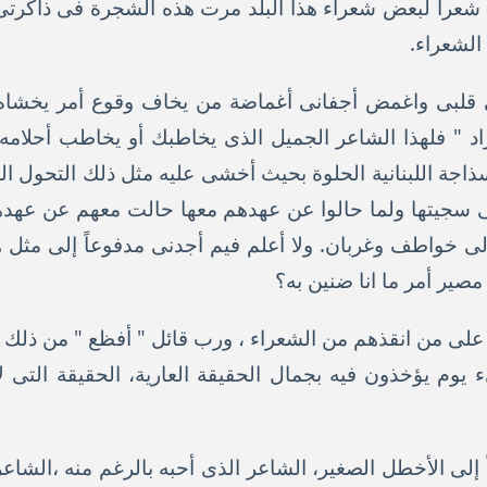
ت شعراً لبعض شعراء هذا البلد مرت هذه الشجرة فى ذاكرت
الشعراء.
لى قلبى واغمض أجفانى أغماضة من يخاف وقوع أمر يخشاه
 " فلهذا الشاعر الجميل الذى يخاطبك أو يخاطب أحلامه ب
اجة اللبنانية الحلوة بحيث أخشى عليه مثل ذلك التحول ال
 سجيتها ولما حالوا عن عهدهم معها حالت معهم عن عهدها 
لى خواطف وغربان. ولا أعلم فيم أجدنى مدفوعاً إلى مثل 
مصير أمر ما انا ضنين به؟
لى من انقذهم من الشعراء ، ورب قائل " أفظع " من ذلك أيض
 يوم يؤخذون فيه بجمال الحقيقة العارية، الحقيقة التى ل
 إلى الأخطل الصغير، الشاعر الذى أحبه بالرغم منه ،الشاعر 