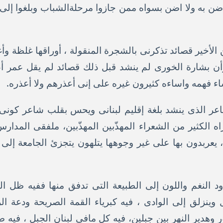
 أضن به ولا اضن بسواه ممن جازوا مرحلةالشباب وبلغوا إل
لأخير قصائد تذكرنى بالشجرة المنقولة ، أوراقها غلظة وأ
وأن بشارة الخورى لم ينشد قبل ذلك قصائد لم يقل عمر
اء فهمه واساءه كثيرون غيره على إنى أعذرهم ولا أعذره.
عر الذى ينشد بلغة إقليم لبنانى ويحس بقلب شاعر كونى،
ه الكثير من الشعراء المهذّبين المهذّبين، ملفقى المدار
، يعربدون بها على غير وجوهها يتلهون يتجزئ الجامعة إل
د النغم واللون إلى الطبيعة التى تدفق منها ففيه ظل ا
نزلق إلى الوادى ، فيه كبرياء القمة الصريحة ودعة الر
وهدير النهر بين جبلين، فيه كل مافى لبنان الجبل ، فيه صد