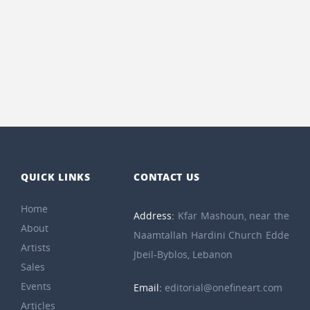
QUICK LINKS
CONTACT US
Home
Address:
Kfar Mashoun, near the
About
Naamtallah Hardini Church Edde
Artists
Jbeil-Byblos, Lebanon
Sales
Events
Email:
editorial@onefineart.com
Articles