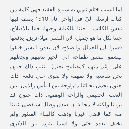
اما انسب ختام ننهي به سيرة الفقيد فهي كلمة من
كتاب ارسله اليّ في اواخر عام 1910 يصف فيها
نفس الكاتب " جننا بالكتابة وحبها. جننا بالاصلاح.
جننا بكل ما هو جميل، لان النفس ميلا غريزيا يدفعها
قسرا الى الجمال والصلاح. لان بعض البشر خلقوا
ليشقوا بنفس طماحة الى الخير تتعبهم وتجعلهم
على رغم منهم كمصابيح تحترق لتنير، ذاك جنون
نحن نقاسيه ولا نفهمه ولا نقوى على دفعه. ذاك
جنون يحمل بحياتنا متراوحة بين اليأس والامل، بين
التعب الحقيقي والراحة الوهمية. ذاك جنون قد
يزيننا ولكنه لا محالة ان صدق وطال سيقضى علينا
منه كما قضى غيرنا وذهب كالهباء المنثور ولم
يخلف بعده حتى ولا اسما يتردد بين الذكرى