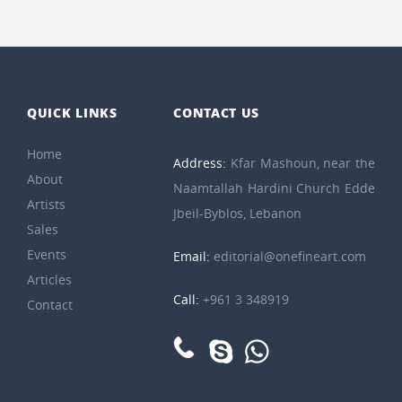
QUICK LINKS
CONTACT US
Home
Address:
Kfar Mashoun, near the
About
Naamtallah Hardini Church Edde
Artists
Jbeil-Byblos, Lebanon
Sales
Events
Email:
editorial@onefineart.com
Articles
Call:
+961 3 348919
Contact