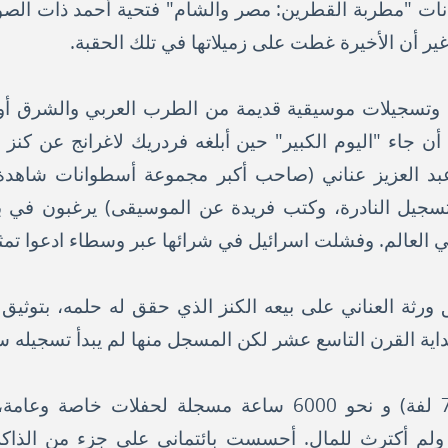
نات "مطربة القطرين: مصر والشام" فتحية أحمد ذات الصوت
غير أن الأخيرة غطت على زميلاتها في تلك الحقبة.
وتسجيلات موسيقية قديمة من الطرب العربي والشرق أ
ن جاء "اليوم الكبير" حين أبلغه فردريك لاغرانج عن كنز "
بد العزيز عناني (صاحب أكبر مجموعة أسطوانات شاهدة
لتسجيل النادرة، وكتب فريدة عن الموسيقى) يرغبون في 
في العالم. وفشلت اسرائيل في شرائها عبر وسطاء ادعوا ت
ورثة العناني على بيعه الكنز الذي حقق له حلمه، بتوثيق
ية القرن التاسع عشر لكن المسجل منها لم يبدأ تسجيله سوى ع
ضمت المجموعة أشرطة (78 لفة) و نحو 6000 ساعة مسجلة لحف
ً ولم أكترث للمال. أحسست بائتماني على جزء من الذا