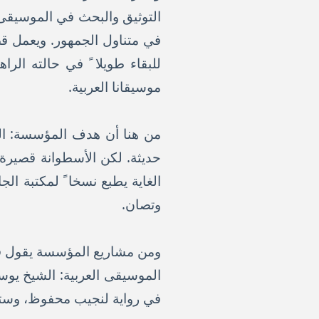
التوثيق والبحث في الموسيقى ا
في متناول الجمهور. ويعمل قص
للبقاء طويلا ً في حالته ال
موسيقانا العربية.
من هنا أن هدف المؤسسة: الحف
حديثة. لكن الأسطوانة قصيرة 
الغاية يطبع نسخا ً لمكتبة ا
وتصان.
الموسيقى العربية: الشيخ يو
في رواية لنجيب محفوظ، وست