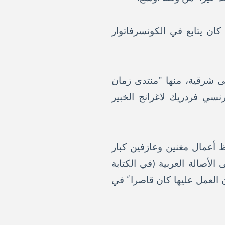
 الى جامعة القديس يوسف يدرس الحقوق وتخرج سنة 1972 فيما كان يتابع في الكونسرفاتوار
ى شرقية، منها "منتدى زمان
نسي فردريك لاغرانج الخبير
ا ً موسيقية عن فترة النهضة في مصر بين 1903 و 1935، وحفظ أعمال مغنين وعازفين كبار
الأصالة العربية (في الكتابة
 العمل عليها كان قاصرا ً في