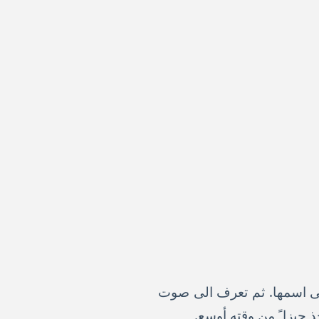
تى اسمها. ثم تعرف الى صوت
 حيزا ً من وقته أوسع.