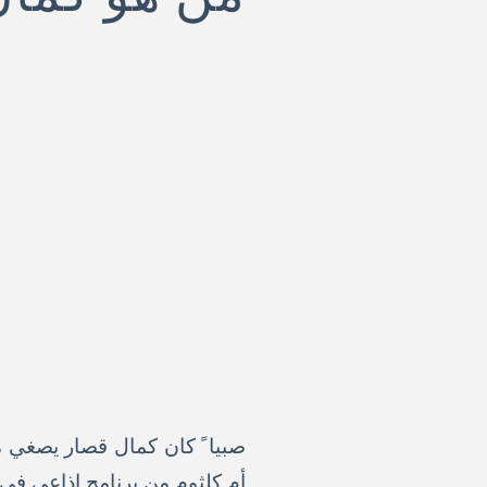
صبيا ً كان كمال قصار يصغي 
أم كلثوم من برنامج اذاعي في 