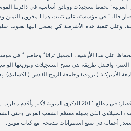
لعربية" لحفظ تسجيلات ووثائق أساسية في ذاكرتنا الموسيق
ار حاليا ً في مؤسسته على تثبيت هذا المخزون الثمين وح
راهنة، وعلى تنقية هذه الأشرطة كي يصغى اليها بصوت سلي
اظ على هذا الأرشيف الجميل تراثا ً وحاضرا ً في موسيقان
العمر، وأفضل طريقة هي نسخ التسجيلات وتوزيعها الواسع
لجامعة الأميركية (بيروت) وجامعة الروح القدس (الكسليك)
ومن مشاريع المؤسسة يقول قصار: في مطلع 2011 الذكرى المئوي
سف المنيلاوي الذي يجهله معظم الشعب العربي وحتى الشعب
صدر أعماله في سبع أسطوانات مدمجة، مع كتاب موثق.