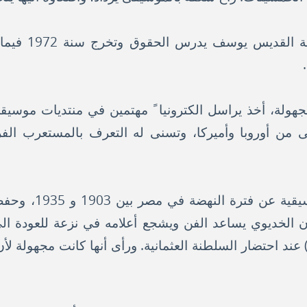
عام 1967، انتسب
جهولة، أخذ يراسل الكترونيا ً مهتمين في منتديات موسيق
من أوروبا وأميركا، وتسنى له التعرف بالمستعرب الفر
أجرى كمال قصار بحوث
ان الخديوي يساعد الفن ويشجع أعلامه في نزعة للعودة الى 
ند احتضار السلطنة العثمانية. ورأى أنها كانت مجهولة لأن