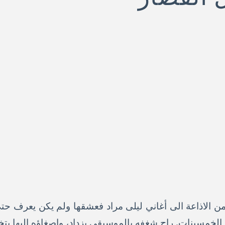
من الاذاعة الى أغاني ليلى مراد فعشقها ولم يكن يعرف ح
الخمسينات. راح شغفه بالموسيقى يزداد، واصغاؤه اليها يتخذ