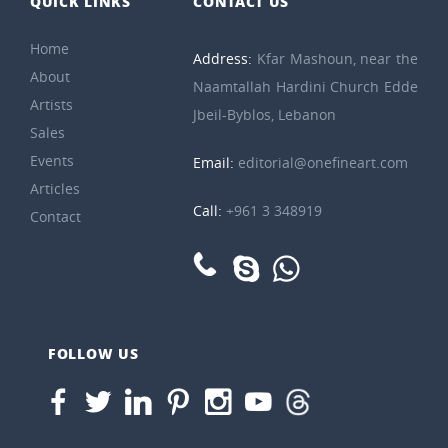
QUICK LINKS
CONTACT US
Home
Address:
Kfar Mashoun, near the
About
Naamtallah Hardini Church Edde
Artists
Jbeil-Byblos, Lebanon
Sales
Events
Email:
editorial@onefineart.com
Articles
Call:
+961 3 348919
Contact
FOLLOW US