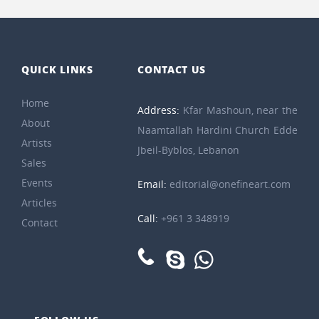
QUICK LINKS
CONTACT US
Home
Address:
Kfar Mashoun, near the
About
Naamtallah Hardini Church Edde
Artists
Jbeil-Byblos, Lebanon
Sales
Events
Email:
editorial@onefineart.com
Articles
Call:
+961 3 348919
Contact