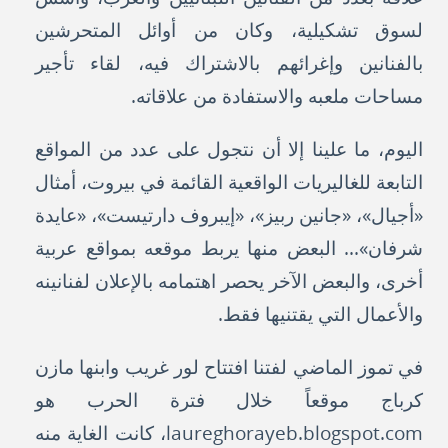
لسوق تشكيلية، وكان من أوائل المتحرشين
بالفنانين وإغرائهم بالاشتراك فيه، لقاء تأجير
مساحات ملعبه والاستفادة من علاقاته.
اليوم، ما علينا إلا أن نتجول على عدد من المواقع
التابعة للغاليريات الواقعية القائمة في بيروت، أمثال
«أجيال»، «جانين ربيز»، «إيبروف دارتيست»، «عايدة
شرفان»... البعض منها يربط موقعه بمواقع عربية
أخرى، والبعض الآخر يحصر اهتمامه بالإعلان لفنانينه
والأعمال التي يقتنيها فقط.
في تموز الماضي لفتنا افتتاح لور غريب وابنها مازن
كرباج موقعاً خلال فترة الحرب هو
laureghorayeb.blogspot.com، كانت الغاية منه