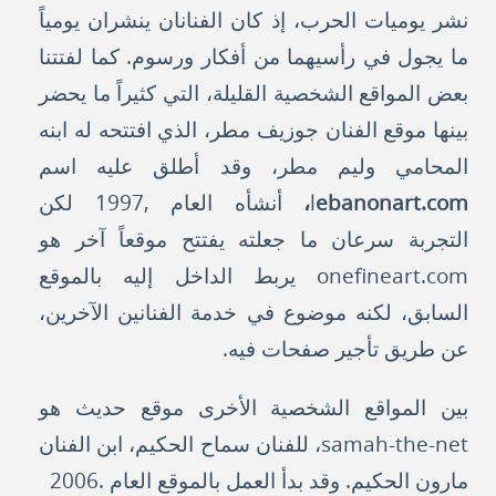
نشر يوميات الحرب، إذ كان الفنانان ينشران يومياً
ما يجول في رأسيهما من أفكار ورسوم. كما لفتتنا
بعض المواقع الشخصية القليلة، التي كثيراً ما يحضر
بينها موقع الفنان جوزيف مطر، الذي افتتحه له ابنه
المحامي وليم مطر، وقد أطلق عليه اسم
ebanonart.com،
l
أنشأه العام ,1997 لكن
التجربة سرعان ما جعلته يفتتح موقعاً آخر هو
onefineart.com
يربط الداخل إليه بالموقع
السابق، لكنه موضوع في خدمة الفنانين الآخرين،
عن طريق تأجير صفحات فيه.
بين المواقع الشخصية الأخرى موقع حديث هو
samah-the-net، للفنان سماح الحكيم، ابن الفنان
مارون الحكيم. وقد بدأ العمل بالموقع العام .2006