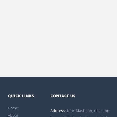
QUICK LINKS
CONTACT US
Home
Address:
Kfar Mashoun, near the
About