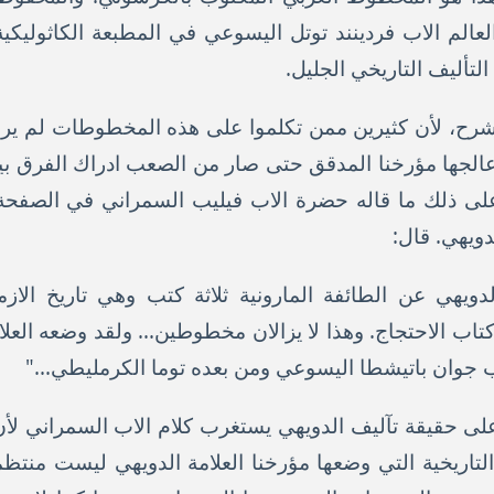
لتأليف التاريخي الجليل.
شرح، لأن كثيرين ممن تكلموا على هذه المخطوطات لم يرا
 عالجها مؤرخنا المدقق حتى صار من الصعب ادراك الفرق ب
ً على ذلك ما قاله حضرة الاب فيليب السمراني في الصفح
دويهي. قال:
دويهي عن الطائفة المارونية ثلاثة كتب وهي تاريخ الاز
تاب الاحتجاج. وهذا لا يزالان مخطوطين... ولقد وضعه العلام
 الاب جوان باتيشطا اليسوعي ومن بعده توما الكرمليطي..."
ى حقيقة تآليف الدويهي يستغرب كلام الاب السمراني لأن مع
 التاريخية التي وضعها مؤرخنا العلامة الدويهي ليست منتظم