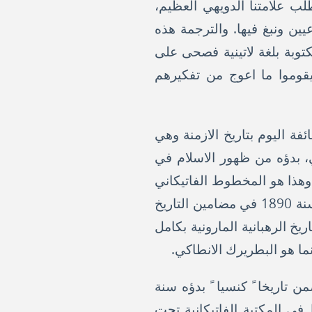
 طلب علامتنا الدويهي العظيم،
ن ونبغ فيها. والترجمة هذه
74 من القسم اللاتيني، وهي مكتوبة بلغة لاتينية فصحى على
يقوموا ما اعوج من تفكيرهم
ئفة اليوم بتاريخ الازمنة وهي
ي، بدؤه من ظهور الاسلام في
تاريخ المسلمين، وهذا هو المخطوط الفاتيكاني
ذو الرقم ال 215 من القسم السرياني، وقد نشر بعضه المعلم رشيد الخوري الشرتوني سنة 1890 في مضامين التاريخ
اضاف الى ذلك: مختصر تاريخ الرهبانية المارونية بكامل
نما هو البطريرك الانطاكي.
تاريخا ً كنسيا ً بدؤه سنة
محفوظ في المكتبة الفاتيكانية تحت