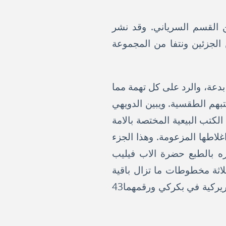
ءان محفوظان بين المخطوطات في المكتبة الفاتيكانية تحت رقم 395 من القسم السرياني. وقد نشر
في بيروت، هذين الجزئين ونتفا من المجموعة
 بدعة، والرد على كل تهمة مما
تبهم الطقسية. ويبين الدويهي
كتب البيعية المختصة بالامة
غلاطها المزعومة. وهذا الجزء
لقسم السرياني. وقد نشره بالطبع حضرة الاب فيليب
ه عن ثلاثة مخطوطات ما تزال باقية
للآن: هي المخطوط الفاتيكاني رقم 396 ومخطوطان آخران محفوظان في المكتبة البطريركية في بكركي ورقمهما43