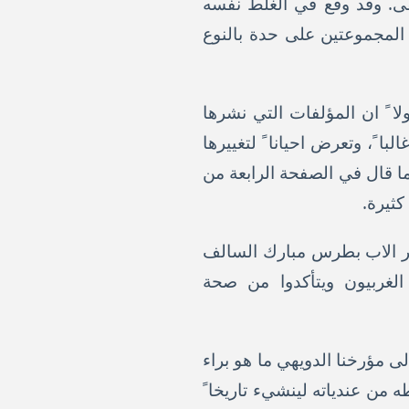
فى. وقد وقع في الغلط نفسه
ن المجموعتين على حدة بالنوع
لا ً ان المؤلفات التي نشرها
ا ً، وتعرض احيانا ً لتغييرها
كما قال في الصفحة الرابعة من
كثيرة.
 الآخر الاب بطرس مبارك السالف
الغربيون ويتأكدوا من صحة
لى مؤرخنا الدويهي ما هو براء
 من عندياته لينشيء تاريخا ً