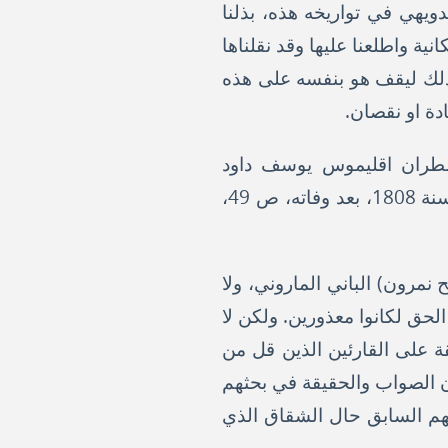
دويهي في تواريخه هذه، بذلنا
نية واطلعنا عليها وقد نقلناها
وذلك ليقف هو بنفسه على هذه
دة او نقصان.
لمطران اقليموس يوسف داود
السرياني في كتابه "جامع الحجج الراهنة في ابطال دعاوى الموارنة المطبوع في المانيا سنة 1808، بعد وفاته، ص 49،
مرون) الباني الماروني، ولا
لحق لكانوا معذورين. ولكن لا
قة على القارئين الذين قل من
ون الصواب والحقيقة في بحثهم
لهم السابق حال الشقاق الذي