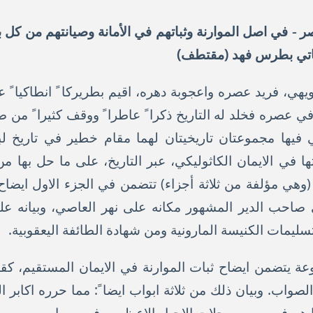
 - في اصل الموارنة وثباتهم في الأمانة وصيانتهم من كل ب
باتي بطرس فهد (مقتطف)
كر في عصره فخلد له التاريخ ذكرا ً عاطرا ً ووقف كثيرا ً من ص
تي فيها مجموعتان تاريخيتان لهما مقام خطير في تاريخ لب
اتها في الايمان الكاثوليكي، عبر التاريخ، على ما حل به
وهي مؤلفة من ثلاثة أجزاء) تتضمن في الجزء الاول ايضاح 
احب الدير المشهور مكانه على نهر العاصي، وبيانه على 
ليمات الكنيسة المارونية ومن شهادة الطائفة اليعقوبية.
عة يتضمن ايضاح ثبات الموارنة في الايمان المستقيم، كق
واب. وبيان ذلك من ثلاثة ابواب ايضا ً: مما حرره اكابر ال