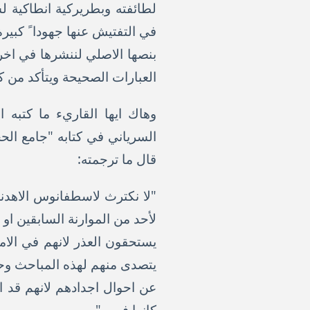
لطائفته وبطريركية انطاكية لس
في التفتيش عنها جهودا ً كبيرة 
بنصها الاصلي لننشرها في اخر
العبارات الصحيحة ويتأكد من ك
وهاك ايها القاريء ما كتبه
قال ما ترجمته:
"لا نكترث لاسطفانوس الاهدني
لأحد من الموارنة السابقين او
يستحقون العذر لانهم في الامو
يتصدى منهم لهذه المباحث وحاو
عن احوال اجدادهم لانهم قد ا