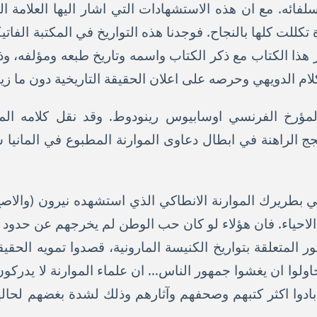
لفائه. مع ان هذه الاستشهادات التي اشار اليها العلامة ال
تكللت كلها بالنجاح. فوجدنا هذه التواريخ في المكتبة الفاتيكا
 هذا الكتاب مع ذكر الكتاب واسمه وتاريخ طبعه ومؤلفه، 
لام الدويهي وحرصه على اعلان الحقيقة التاريخية دون ما زيا
 المؤرخ الفرنسي اوسابيوس رينودوط. وقد نقل كلامه ا
 بطريرك الموارنة الانطاكي الذي استشهده نيرون (والاصح ن
 الاحياء. فان هؤلاء لو كان حب الوطن لم يخرجهم عن حدود ا
ر المتعلقة بتواريخ الكنيسة المارونية، قصدوا تمويه الحقي
لوا ان يغشوا جمهور الناس... ان علماء الموارنة لا يدرك
بادوا اكثر كتبهم وصحفهم وآثارهم وذلك لشدة بغضهم لحا