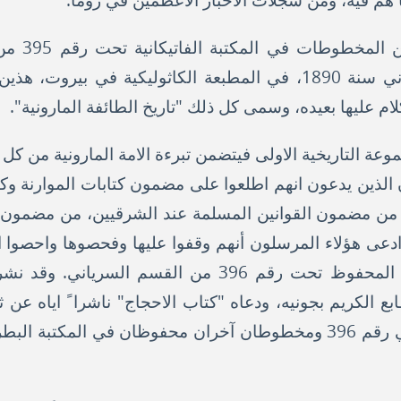
ما هم فيه، ومن سجلات الاحبار الاعظمين في روما.
وهذان الجز
الاستاذ رشيد الخوري الشرتوني سنة 1890، في المطبعة الكاثوليكية 
كلام عليها بعيده، وسمى كل ذلك "تاريخ الطائفة المارونية".
وعة التاريخية الاولى فيتضمن تبرءة الامة المارونية من كل
 الذين يدعون انهم اطلعوا على مضمون كتابات الموارنة وك
ً: من مضمون القوانين المسلمة عند الشرقيين، من مضمون ال
 ادعى هؤلاء المرسلون أنهم وقفوا عليها وفحصوها واحصوا ا
انما هو المخطوط الفاتيكاني المحفوظ تحت رقم 396 من ا
سنة 1937 في مطابع الكريم بجونيه، ودعاه "كتاب الاحجاج" ناشرا ً ايا