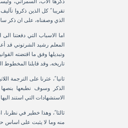
ذكرها الاب، السمراني، وليس
تقريبا ً كل الذين ذكروا تآلي
الذي وصفناه، على ان ذكر سائر
اما الاسباب التي دفعتنا الى 
المعلم رشيد الشرتوني قد أعمل 
وتبديلها وفق ما اقتضته القوان
تاريخه. وقد قابلنا المخطوط ال
ثانيا ً، عثرنا على الترجمة الل
الذكر وسوف نطبعها بنصها ا
الاستشهادات التي استند اليها 
ثالثا ً، وهذا خطير في نظرنا، 
منه وما لا يثبت على اساس حقي