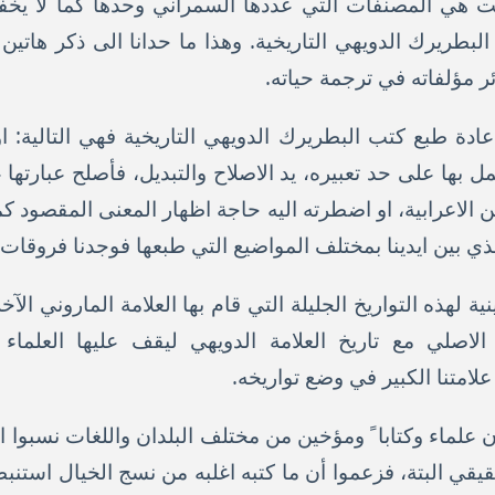
ت هي المصنفات التي عددها السمراني وحدها كما لا يخ
ف البطريرك الدويهي التاريخية. وهذا ما حدانا الى ذكر هاتي
 مؤلفاته في ترجمة حياته.
اعادة طبع كتب البطريرك الدويهي التاريخية فهي التالية: او
بها على حد تعبيره، يد الاصلاح والتبديل، فأصلح عبارتها غالب
ين الاعرابية، او اضطرته اليه حاجة اظهار المعنى المقصود 
ذي بين ايدينا بمختلف المواضيع التي طبعها فوجدنا فروقات 
اتينية لهذه التواريخ الجليلة التي قام بها العلامة الماروني
لاصلي مع تاريخ العلامة الدويهي ليقف عليها العلماء 
علامتنا الكبير في وضع تواريخه.
ان علماء وكتابا ً ومؤخين من مختلف البلدان واللغات نسبوا ا
قي البتة، فزعموا أن ما كتبه اغلبه من نسج الخيال استنبطه