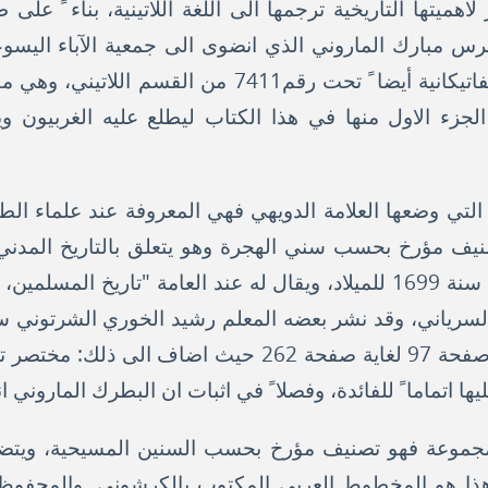
اهميتها التاريخية ترجمها الى اللغة اللاتينية، بناء ً على
 مبارك الماروني الذي انضوى الى جمعية الآباء اليسوعيي
محفوظة خطا ً في المكتبة الفاتيكانية أيضا ً تحت رقم11
زء الاول منها في هذا الكتاب ليطلع عليه الغربيون و
ة التي وضعها العلامة الدويهي فهي المعروفة عند علماء الطا
تصنيف مؤرخ بحسب سني الهجرة وهو يتعلق بالتاريخ المدن
سنة 622 للميلاد، وانتهاؤه في سنة 1699 للميلاد، ويقال له عند العامة "
الطائفي المذكور، ابتداء ً من صفحة 97 لغاية صفحة 262 حيث 
 اتماما ً للفائدة، وفصلا ً في اثبات ان البطرك الماروني ا
لمجموعة فهو تصنيف مؤرخ بحسب السنين المسيحية، ويتضمن 
 وانتهاؤه سنة 1699. وهذا هو المخطوط العربي المكتوب بالكرشوني. وال