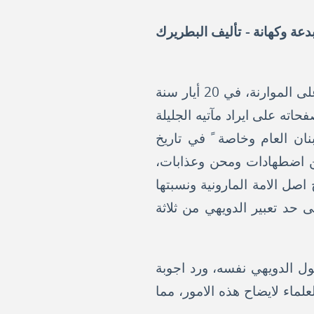
دعة وكهانة - تأليف البطريرك
البطريرك اسطفان الثاني الدويهي، فريد عصره واعجوبة دهره، اقيم بطريركا ً انطاكيا ً على الموارنة، في 20 أيار سنة
فحاته على ايراد مآتيه الجليلة
نان العام وخاصة ً في تاريخ
ا من اضطهادات ومحن وعذابات،
اصل الامة المارونية ونسبتها
حد تعبير الدويهي من ثلاثة
ول الدويهي نفسه، ورد اجوبة
علماء لايضاح هذه الامور، مما