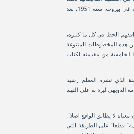
رقم 683. وقد نشره حضرة العالم الاب فردينند توتل اليسوعي في المطبعة الكاثوليكية في بيروت. سنة 1951، بعد
فقهم الحظ في كل ما كتبوه،
ين هذه المخطوطات المتنوعة
ة الخامسة من مقدمته لكتاب
منة الذي نشره المعلم رشيد
ة الدويهي ليرد به على التهم
ناه لا يطابق الواقع اصلا ً.
ة ً قطعا ً على الطريقة التي