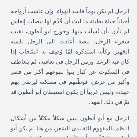
الزجل لم يكن يوماً فاسد الهواء، وإن عاشت أرواحه
أحياناً حياة بطيئة ما لبث أن قُدِّم لها نبضات إنعاش
لم تأذن بأن تُسلَب منها. وجورج ابو أنطون، نقيب
شعراء الزجل، نبضة أعادت الى الزجل نفَسه
الجَهير، وكأنه استذكره لمّا وُصِف به السّحاب إذا
كان فيه الرعد. وزمن الزجل في تعاقبه، لم يتعاطف
في السكوت عن كبار بنوا بنبوغهم أكثر من قصر
وأكبر من عرش، فوطّنهم في مملكته ليرتقي بهم
عهده، وليس غريباً أن يكون استيطان أبو أنطون قد
تمّ في ذلك العهد.
الزجل مع أبو أنطون ليس شكلاً مكبَّلاً من أشكال
النظم بالمفهوم التقليدي للشعر، من هنا لم يكن أبو