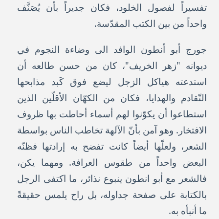
تفسيراً لفصول الخلود، فكان جديراً بأن يُصَنَّف
واحداً من بين الكتب المقدّسة.
جورج أبو أنطون الوافد الى وضاءة النجوم في
ديوانه "زهر الخريف"، كان من حسن طالعه أن
استدعته هياكل الزجل ليضع فوق كَبد مذابحها
التّقادم والهدايا، فكان من الكهّان الأقلّين الذين
استطاعوا أن يكوّنوا لهم أسماء أحاطت بها ظروف
الافتخار. وهو آمن بأنّ الآلهة تخاطب الناس بواسطة
الشعر، ولعلّها أيضاً كانت تفضح به إرادتها فظنّه
البعض واحداً من طقوس العرافة. ومهما يكن،
فالشعر مع أبو انطون ينبوع نذائر، ما اكتفى الرجل
بالكتابة على صفحة جداوله، بل راح يلمس حقيقةً
ما أنبأه به.