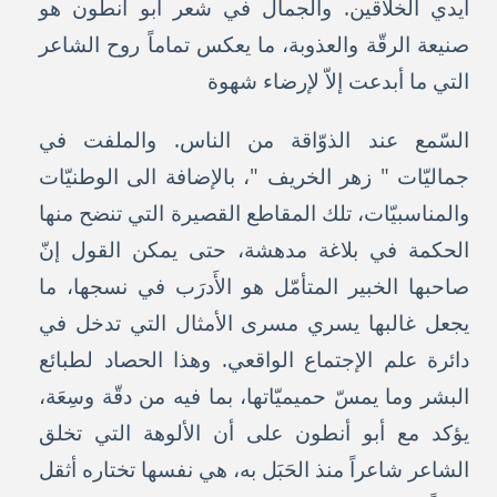
أيدي الخلاّقين. والجمال في شعر ابو أنطون هو
صنيعة الرقّة والعذوبة، ما يعكس تماماً روح الشاعر
التي ما أبدعت إلاّ لإرضاء شهوة
السّمع عند الذوّاقة من الناس. والملفت في
جماليّات " زهر الخريف "، بالإضافة الى الوطنيّات
والمناسبيّات، تلك المقاطع القصيرة التي تنضح منها
الحكمة في بلاغة مدهشة، حتى يمكن القول إنّ
صاحبها الخبير المتأمّل هو الأَدرَب في نسجها، ما
يجعل غالبها يسري مسرى الأمثال التي تدخل في
دائرة علم الإجتماع الواقعي. وهذا الحصاد لطبائع
البشر وما يمسّ حميميّاتها، بما فيه من دقّة وسِعَة،
يؤكد مع أبو أنطون على أن الألوهة التي تخلق
الشاعر شاعراً منذ الحَبَل به، هي نفسها تختاره أثقل