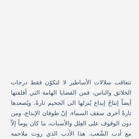
تتعاقب سلالات الأساطير لا لتكوّن فقط درجات
الخلائق والناس، فمن القضايا الهامة التي أقلقتها
أيضاً إنتاجُ إبداع يُنزلها الى الجحيم تارةً، ويُصعدها
تارةً أخرى سقف السماء. إنّ طوفان الإبداع، ومن
دون الوقوف على العِلل والأسباب، ما كان يوماً إلاّ
مع أدب الشّعب. هذا الأدب الذي روت ملاحمه