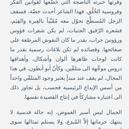
وفّرتها خبرته الناضجة التي خضَّعها لقوانين الفكر
وفروسية الخُلُق. فهذا الشاعر أحدث خضّة، فسقف
الزجل المُسطَّح تحوّل معه مُقَبَّباً بالعِبرة والقِيَم،
فشعره الرّقيق الجنبات، لم يكن شفرات فؤوس
ورؤوسَ حراب، بقدر ما كان النقوش المرصّعة على
صفائحها. وقصائده لم تكن بلاغات رسمية بقدر ما
كانت لوحات ظاهرها ألوان وأشكال، وأهدافها
دروس موجِّهة الى متلقّين. وكأنّ أبو أنطون، في هذا
المجال، لم يقف عند مبدأٍ يعتبر وجود المتلقّي واحداً
من أسس الإبداع الرئيسية فحسب، بل تجاوز ذلك
الى اعتباره مشاركاً في إنتاج القصيدة نفسها.
الجمال ليس أسير الغموض، إنه حالة قدسية لا
ينتهك حرماتها إلاّ المُبدِع، ولا يستلم تمثالها سوى