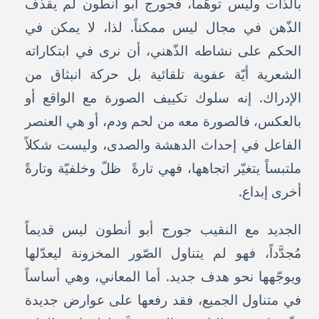
بالذات وليس توهّماً، فجورج ابو أنطون لم يقذف
الذّهن في مجال ليس ممكناً. لذا، لا يمكن في
الحكم على نشاطه الذّهني، أن نرى في ابتكاراته
الشعرية أيّة عفوية تلقائية بل حركة انبثاق من
الإدراك. إنه سلوك تكييف الصورة مع الواقع أو
بالعكس، فالصورة معه من لحم ودم، أو هي العنصر
الفاعل في إحداث الدهشة والصدى، وليست شكلاً
ملتبساً يتغيّر اتجاهها، فهي تارةً ظلّ وخلفيّة وتارةً
أخرى إبداع.
الجديد مع النقيب جورج أبو أنطون ليس قديماً
مُجدَّداً، فهو لم يتناول الصّور المخزونة ليعدّلها
ويوجّهها نحو هدف جديد. أما المعاني، وهي أساساً
في متناول الجميع، فقد رفعها على عوارض جديدة