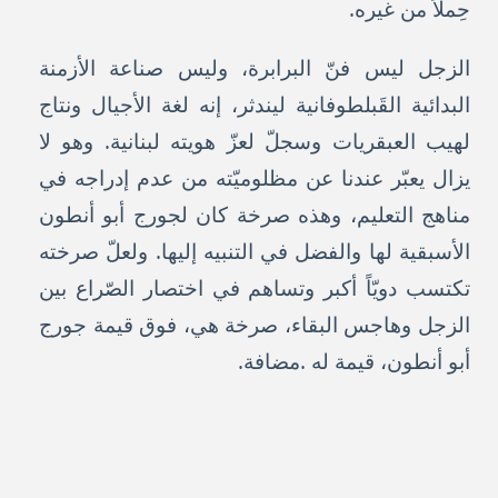
حِملاً من غيره.
الزجل ليس فنّ البرابرة، وليس صناعة الأزمنة
البدائية القَبلطوفانية ليندثر، إنه لغة الأجيال ونتاج
لهيب العبقريات وسجلّ لعزّ هويته لبنانية. وهو لا
يزال يعبّر عندنا عن مظلوميّته من عدم إدراجه في
مناهج التعليم، وهذه صرخة كان لجورج أبو أنطون
الأسبقية لها والفضل في التنبيه إليها. ولعلّ صرخته
تكتسب دويّاً أكبر وتساهم في اختصار الصّراع بين
الزجل وهاجس البقاء، صرخة هي، فوق قيمة جورج
أبو أنطون، قيمة له .مضافة.